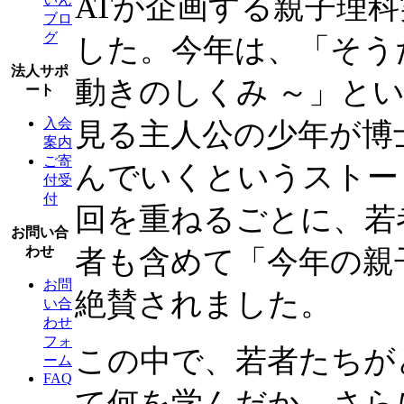
ATが企画する親子理
ブロ
グ
した。今年は、「そう
法人サポ
動きのしくみ ～」と
ート
入会
見る主人公の少年が博
案内
ご寄
んでいくというストー
付受
付
回を重ねるごとに、若
お問い合
わせ
者も含めて「今年の親
お問
絶賛されました。
い合
わせ
フォ
この中で、若者たちが
ーム
FAQ
て何を学んだか、さら