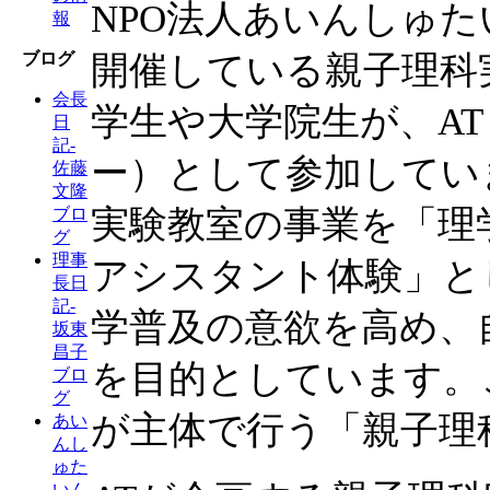
NPO法人あいんしゅ
報
開催している親子理科
ブログ
会長
学生や大学院生が、A
日
記-
ー）として参加してい
佐藤
文隆
実験教室の事業を「理
ブロ
グ
理事
アシスタント体験」と
長日
記-
学普及の意欲を高め、
坂東
昌子
を目的としています。
ブロ
グ
が主体で行う「親子理
あい
んし
ゅた
いん