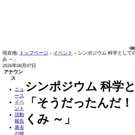
現在地:
トップページ
イベント
シンポジウム 科学としての
み ～」
2026年08月07日
アナウン
ス
シンポジウム 科学と
ニュ
ース
「そうだったんだ！
イベ
ント
活動
くみ ～」
報告
過去
の情