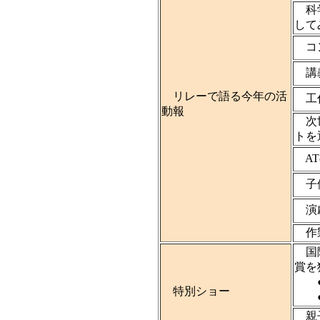
科学
して
コン
講義
リレーで語る今年の活
工作
動報
次世
トを
AT
子供
演劇
作製
国際
賞を
● 
特別ショー
● 
親子