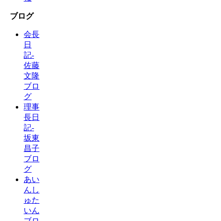
ブログ
会長
日
記-
佐藤
文隆
ブロ
グ
理事
長日
記-
坂東
昌子
ブロ
グ
あい
んし
ゅた
いん
ブロ