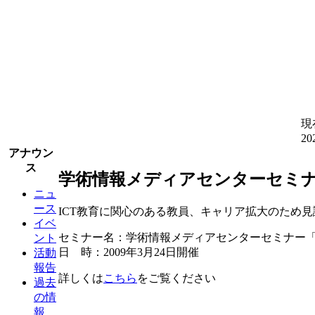
現
2
アナウン
ス
学術情報メディアセンターセミ
ニュ
ース
ICT教育に関心のある教員、キャリア拡大のため
イベ
セミナー名：学術情報メディアセンターセミナー「
ント
日 時：2009年3月24日開催
活動
報告
詳しくは
こちら
をご覧ください
過去
の情
報