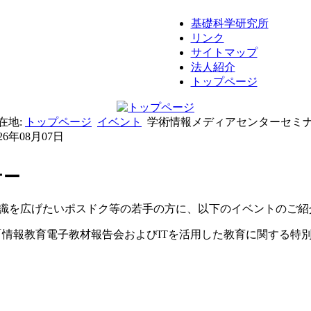
基礎科学研究所
リンク
サイトマップ
法人紹介
トップページ
在地:
トップページ
イベント
学術情報メディアセンターセミ
026年08月07日
ナー
見識を広げたいポスドク等の若手の方に、以下のイベントのご紹
情報教育電子教材報告会およびITを活用した教育に関する特