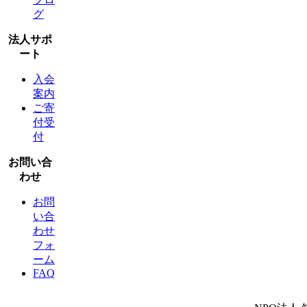
グ
法人サポ
ート
入会
案内
ご寄
付受
付
お問い合
わせ
お問
い合
わせ
フォ
ーム
FAQ