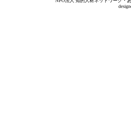
NPO法人 知的人材ネットワーク・あいんしゅたいん
desig