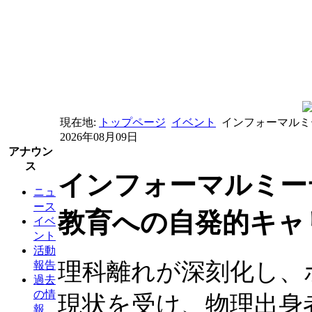
現在地:
トップページ
イベント
インフォーマルミ
2026年08月09日
アナウン
ス
インフォーマルミー
ニュ
ース
教育への自発的キャ
イベ
ント
活動
理科離れが深刻化し、
報告
過去
の情
現状を受け、物理出身
報