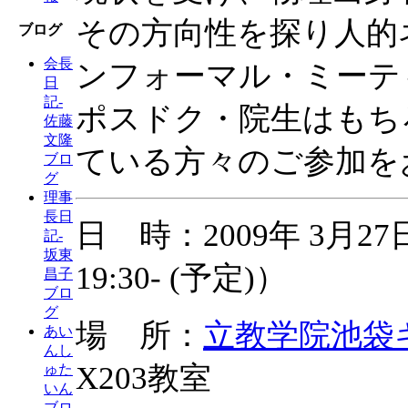
その方向性を探り人的
ブログ
会長
ンフォーマル・ミーテ
日
記-
ポスドク・院生はもち
佐藤
文隆
ている方々のご参加を
ブロ
グ
理事
長日
日 時：2009年 3月27日(
記-
坂東
19:30- (予定)）
昌子
ブロ
グ
場 所：
立教学院池袋
あい
んし
X203教室
ゅた
いん
ブロ