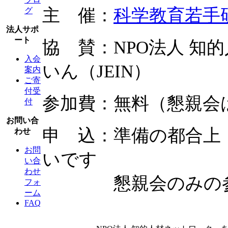
主 催：
科学教育若手
グ
法人サポ
ート
協 賛：NPO法人 知
入会
いん（JEIN）
案内
ご寄
付受
参加費：無料（懇親会
付
お問い合
申 込：準備の都合上
わせ
お問
いです
い合
わせ
懇親会のみの参加
フォ
ーム
FAQ