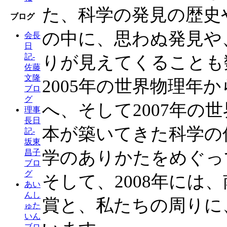
た、科学の発見の歴史
ブログ
の中に、思わぬ発見や
会長
日
記-
りが見えてくることも
佐藤
文隆
2005年の世界物理年か
ブロ
グ
へ、そして2007年の
理事
長日
本が築いてきた科学の
記-
坂東
学のありかたをめぐっ
昌子
ブロ
グ
そして、2008年には
あい
んし
賞と、私たちの周りに
ゅた
いん
ブロ