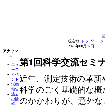
現在地:
トップページ
2026年08月07日
アナウン
ス
第1回科学交流セミ
ニュ
ース
イベ
近年、測定技術の革新
ント
活動
科学のごく基礎的な概
報告
過去
のかかわりが、意外な
の情
報