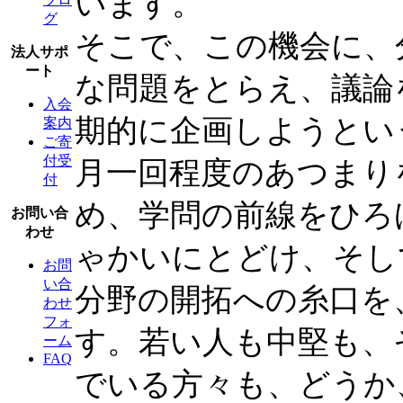
います。
グ
そこで、この機会に、
法人サポ
ート
な問題をとらえ、議論
入会
期的に企画しようとい
案内
ご寄
付受
月一回程度のあつまり
付
め、学問の前線をひろ
お問い合
わせ
ゃかいにとどけ、そし
お問
い合
分野の開拓への糸口を
わせ
フォ
す。若い人も中堅も、
ーム
FAQ
でいる方々も、どうか