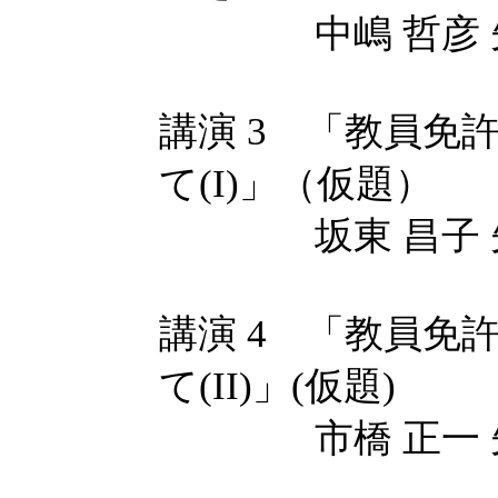
中嶋 哲彦 先
講演 3 「教員免
て(I)」（仮題）
坂東 昌子 先
講演 4 「教員免
て(II)」(仮題)
市橋 正一 先