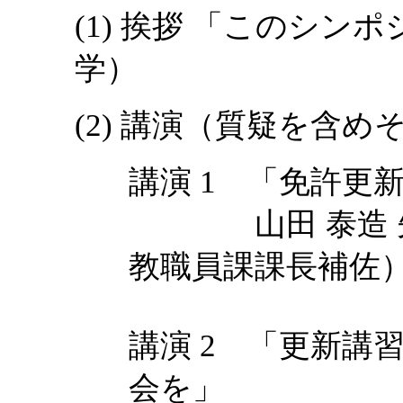
(1) 挨拶 「このシン
学）
(2) 講演（質疑を含め
講演 1 「免許更
山田 泰造 先
教職員課課長補佐
講演 2 「更新講
会を」