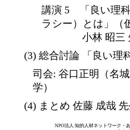
講演 5 「良い理
ラシー）とは」（
小林 昭三 先
(3) 総合討論 「良
司会: 谷口正明（名
学）
(4) まとめ 佐藤 成
NPO法人 知的人材ネットワーク・あいんしゅたいん