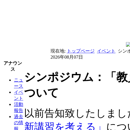
現在地:
トップページ
イベント
シン
2026年08月07日
アナウン
ス
シンポジウム：「教
ニュ
ース
ついて
イベ
ント
活動
以前告知致したしまし
報告
過去
の情
新講習を考える」
につ
報