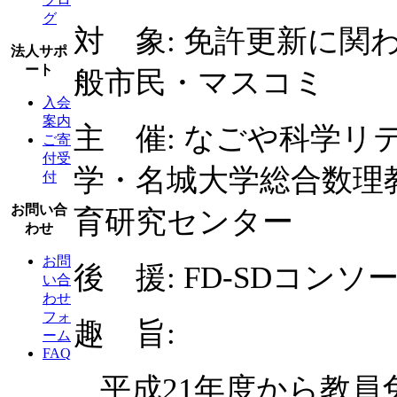
グ
対 象: 免許更新に関
法人サポ
ート
般市民・マスコミ
入会
案内
主 催: なごや科学
ご寄
付受
学・名城大学総合数理
付
お問い合
育研究センター
わせ
お問
後 援: FD-SDコン
い合
わせ
フォ
趣 旨:
ーム
FAQ
平成21年度から教