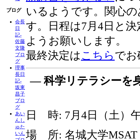
いるようです。関心の
ブログ
会長
す。日程は7月4日と
日
記-
ようお願いします。
佐藤
文隆
最終決定は
こちら
でお
ブロ
グ
理事
長日
― 科学リテラシーを
記-
坂東
昌子
ブロ
グ
日 時: 7月4日（土）午後
あい
んし
ゅた
場 所: 名城大学MSA
いん
ブロ