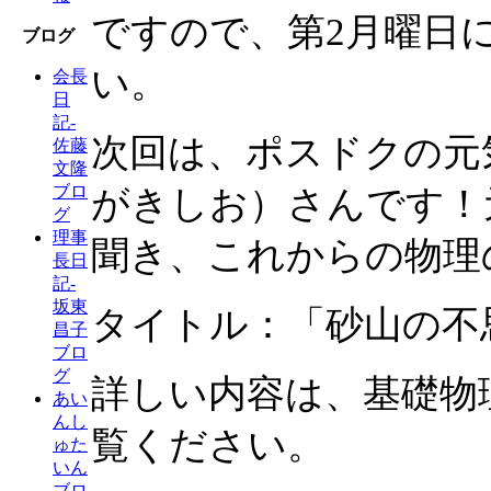
ですので、第2月曜日
ブログ
い。
会長
日
記-
次回は、ポスドクの元
佐藤
文隆
ブロ
がきしお）さんです！
グ
理事
聞き、これからの物理
長日
記-
坂東
タイトル：「砂山の不
昌子
ブロ
グ
詳しい内容は、基礎物
あい
んし
覧ください。
ゅた
いん
ブロ