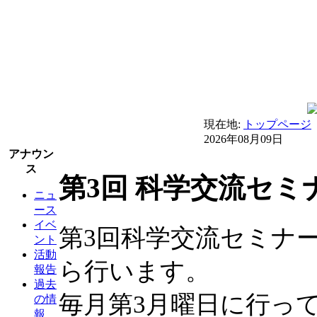
現在地:
トップページ
2026年08月09日
アナウン
ス
第3回 科学交流セミ
ニュ
ース
イベ
第3回科学交流セミナー
ント
活動
ら行います。
報告
過去
毎月第3月曜日に行って
の情
報