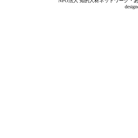
NPO法人 知的人材ネットワーク・あいんしゅたいん
desig