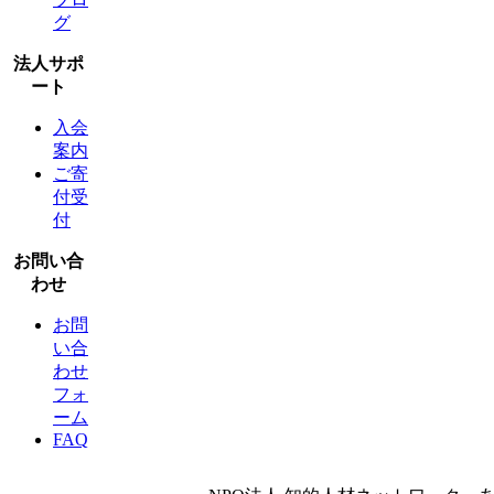
グ
法人サポ
ート
入会
案内
ご寄
付受
付
お問い合
わせ
お問
い合
わせ
フォ
ーム
FAQ