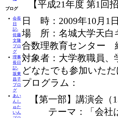
【平成21年度 第1
ブログ
日 時：2009年10月1日 
会長
日
記-
場 所：名城大学天白キ
佐藤
文隆
合数理教育センター 
ブロ
グ
対象者：大学教職員、
理事
長日
どなたでも参加いただ
記-
坂東
昌子
プログラム：
ブロ
グ
あい
【第一部】講演会（13:
んし
ゅた
テーマ：「会社は
いん
ブロ