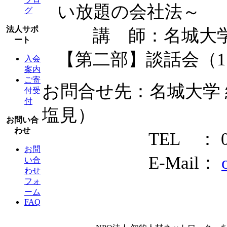
い放題の会社法～
グ
法人サポ
講 師：名城大学 助
ート
【第二部】談話会（15:
入会
案内
ご寄
お問合せ先：名城大学
付受
付
塩見）
お問い合
わせ
TEL ： 052-8
お問
E-Mail：
い合
わせ
フォ
ーム
FAQ