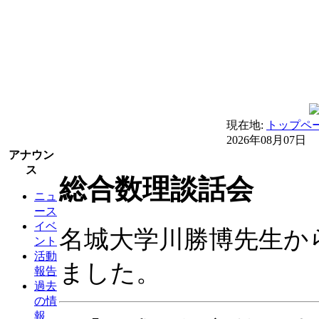
現在地:
トップペ
2026年08月07日
アナウン
ス
総合数理談話会
ニュ
ース
イベ
名城大学川勝博先生か
ント
活動
ました。
報告
過去
の情
報