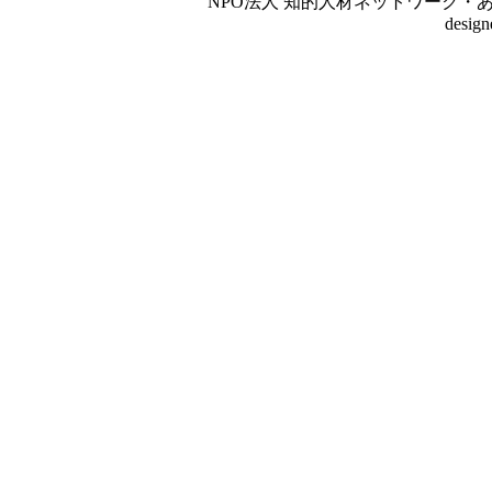
NPO法人 知的人材ネットワーク・あいんしゅたいん
desig