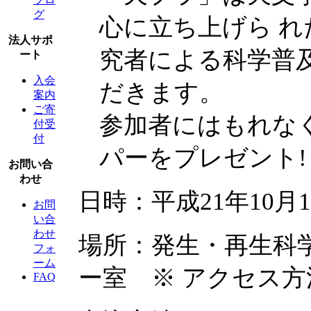
グ
心に立ち上げら 
法人サポ
究者による科学普
ート
入会
だきます。
案内
ご寄
参加者にはもれな
付受
付
パーをプレゼント!
お問い合
わせ
日時：平成21年10月17日
お問
い合
わせ
場所：発生・再生科学
フォ
ーム
ー室 ※ アクセス
FAQ