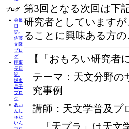
第3回となる次回は下
ブログ
研究者としていますが
会長
日
記-
ることに興味ある方の
佐藤
文隆
ブロ
【「おもろい研究者に
グ
理事
長日
テーマ：天文分野の
記-
坂東
昌子
究事例
ブロ
グ
あい
講師：天文学普及プ
んし
ゅた
いん
「天プラ」は天文
ブロ