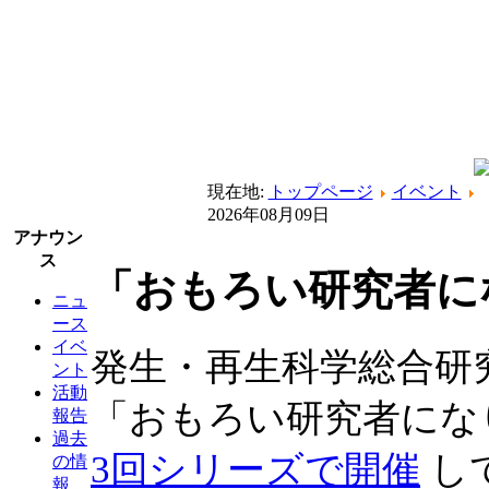
現在地:
トップページ
イベント
2026年08月09日
アナウン
ス
「おもろい研究者に
ニュ
ース
イベ
発生・再生科学総合研
ント
活動
「おもろい研究者にな
報告
過去
3回シリーズで開催
し
の情
報