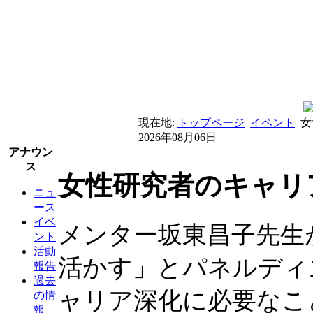
現在地:
トップページ
イベント
女
2026年08月06日
アナウン
ス
女性研究者のキャリ
ニュ
ース
イベ
メンター坂東昌子先生
ント
活動
活かす」とパネルディ
報告
過去
ャリア深化に必要なこ
の情
報