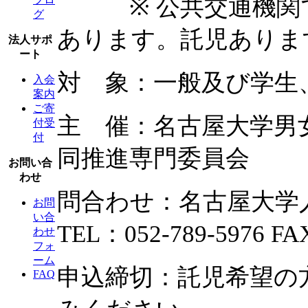
※ 公共交通機関で
グ
あります。託児ありま
法人サポ
ート
対 象：一般及び学生
入会
案内
ご寄
主 催：名古屋大学男
付受
付
同推進専門委員会
お問い合
わせ
問合わせ：名古屋大
お問
い合
TEL：052-789-5976 FA
わせ
フォ
ーム
申込締切：託児希望の方
FAQ