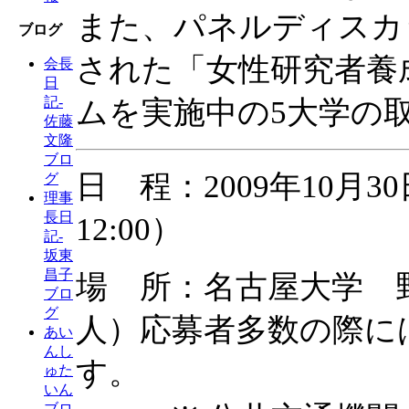
また、パネルディスカ
ブログ
された「女性研究者養
会長
日
記-
ムを実施中の5大学の
佐藤
文隆
ブロ
日 程：2009年10月30日
グ
理事
長日
12:00）
記-
坂東
昌子
場 所：名古屋大学 野
ブロ
グ
人）応募者多数の際に
あい
んし
す。
ゅた
いん
ブロ