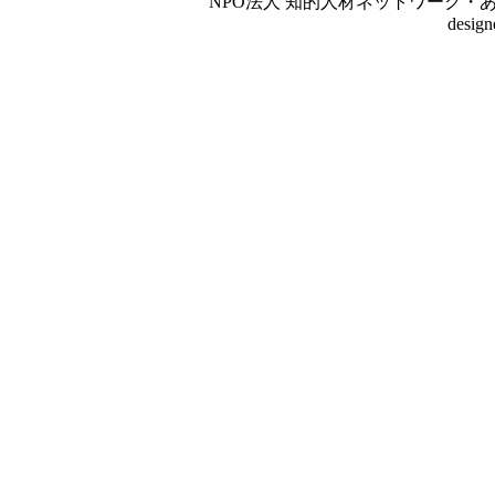
NPO法人 知的人材ネットワーク・あいんしゅたいん
desig