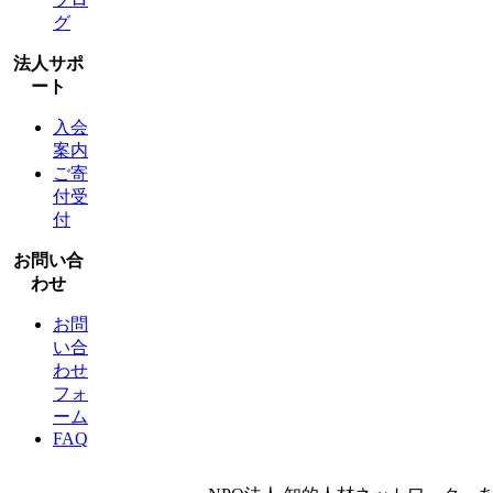
グ
法人サポ
ート
入会
案内
ご寄
付受
付
お問い合
わせ
お問
い合
わせ
フォ
ーム
FAQ