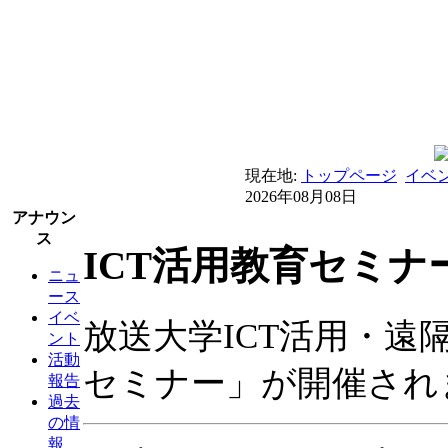
現在地:
トップページ
イベ
2026年08月08日
アナウン
ス
ICT活用教育セミナ
ニュ
ース
イベ
放送大学ICT活用・遠
ント
活動
セミナー」が開催されま
報告
過去
の情
報