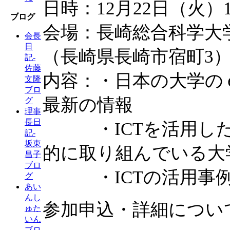
日時：12月22日（火）13:
ブログ
会場：長崎総合科学大
会長
日
（長崎県長崎市宿町3
記-
佐藤
内容：・日本の大学の
文隆
ブロ
最新の情報
グ
理事
長日
・ICTを活用した
記-
坂東
的に取り組んでいる大
昌子
ブロ
・ICTの活用事例
グ
あい
んし
参加申込・詳細につい
ゅた
いん
ブロ