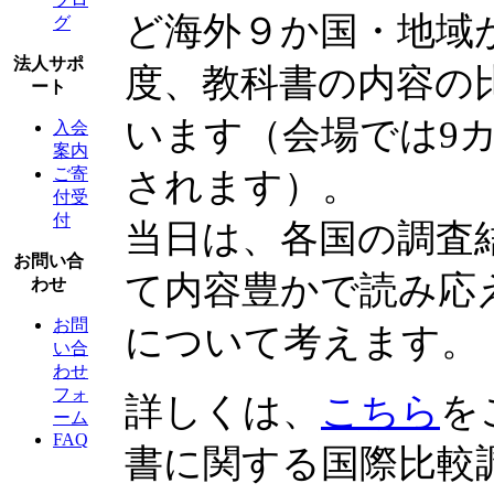
ど海外９か国・地域
グ
法人サポ
度、教科書の内容の
ート
います（会場では9
入会
案内
ご寄
されます）。
付受
付
当日は、各国の調査
お問い合
て内容豊かで読み応
わせ
お問
について考えます。
い合
わせ
フォ
詳しくは、
こちら
を
ーム
FAQ
書に関する国際比較