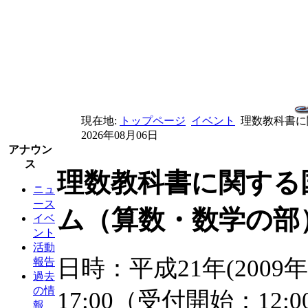
現在地:
トップページ
イベント
理数教科書に
2026年08月06日
アナウン
ス
理数教科書に関する
ニュ
ース
ム（算数・数学の部
イベ
ント
活動
日時：平成21年(2009年
報告
過去
の情
17:00（受付開始：12:0
報