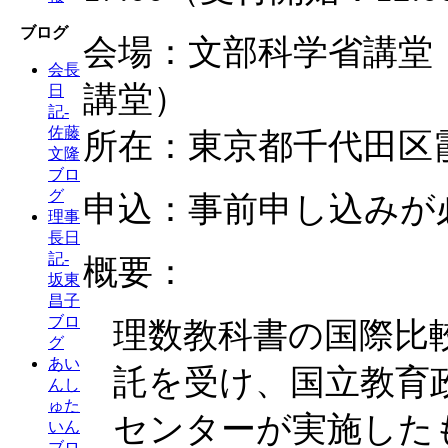
ブログ
会場：文部科学省講堂
会長
講堂）
日
記-
佐藤
所在：東京都千代田区霞が
文隆
ブロ
グ
申込：事前申し込みが
理事
長日
記-
概要：
坂東
昌子
ブロ
理数教科書の国際比
グ
あい
託を受け、国立教育
んし
ゅた
センターが実施した
いん
ブロ