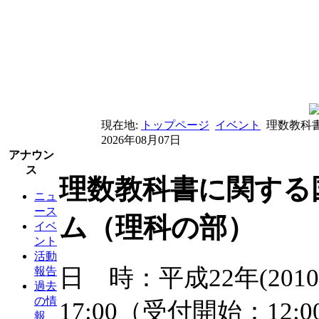
現在地:
トップページ
イベント
理数教科
2026年08月07日
アナウン
ス
理数教科書に関する
ニュ
ース
ム（理科の部）
イベ
ント
活動
日 時：平成22年(2010
報告
過去
の情
17:00（受付開始：12:0
報