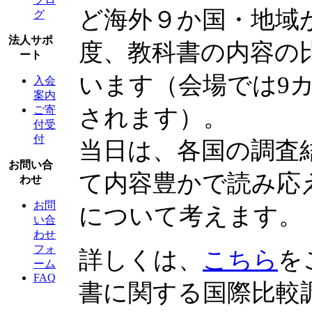
ど海外９か国・地域
グ
法人サポ
度、教科書の内容の
ート
います（会場では9
入会
案内
ご寄
されます）。
付受
付
当日は、各国の調査
お問い合
て内容豊かで読み応
わせ
お問
について考えます。
い合
わせ
フォ
詳しくは、
こちら
を
ーム
FAQ
書に関する国際比較