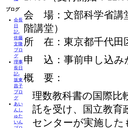
ブログ
会 場：文部科学省講
会長
階講堂）
日
記-
佐藤
所 在：東京都千代田区霞
文隆
ブロ
グ
申 込：事前申し込み
理事
長日
記-
概 要：
坂東
昌子
ブロ
理数教科書の国際比
グ
あい
託を受け、国立教育
んし
ゅた
センターが実施した
いん
ブロ