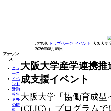
現在地:
トップページ
イベント
大阪大学
2026年08月09日
アナウン
ス
大阪大学産学連携推
ニュ
ース
成支援イベント
イベ
ント
活動
大阪大学「協働育成型
報告
過去
の情
(CLIC)」プログラ
報