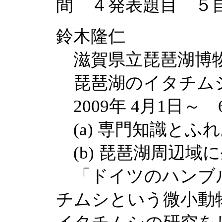
間 ４発表題目 ５
鈴木隆仁
滋賀県立琵琶湖博
琵琶湖のイタチム
2009年 4月1日～ 
(a) 専門知識とふ
(b) 琵琶湖周辺域
「ドイツのハンブル
チムシという微小動