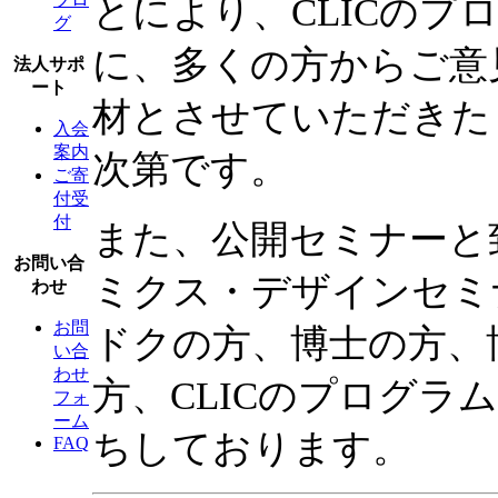
とにより、CLICの
グ
に、多くの方からご意
法人サポ
ート
材とさせていただきた
入会
案内
次第です。
ご寄
付受
付
また、公開セミナーと
お問い合
ミクス・デザインセミ
わせ
お問
ドクの方、博士の方、
い合
わせ
方、CLICのプログ
フォ
ーム
ちしております。
FAQ