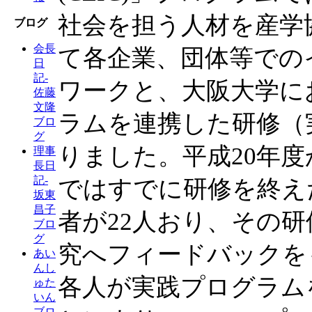
社会を担う人材を産学
ブログ
会長
て各企業、団体等での
日
記-
ワークと、大阪大学に
佐藤
文隆
ラムを連携した研修（
ブロ
グ
りました。平成20年
理事
長日
記-
ではすでに研修を終え
坂東
昌子
者が22人おり、その
ブロ
グ
究へフィードバックを
あい
んし
各人が実践プログラム
ゅた
いん
ブロ