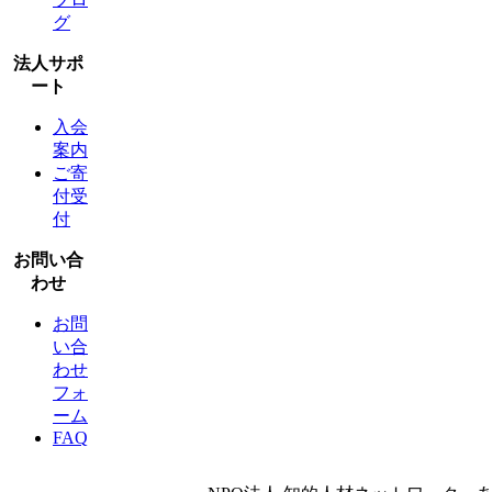
グ
法人サポ
ート
入会
案内
ご寄
付受
付
お問い合
わせ
お問
い合
わせ
フォ
ーム
FAQ