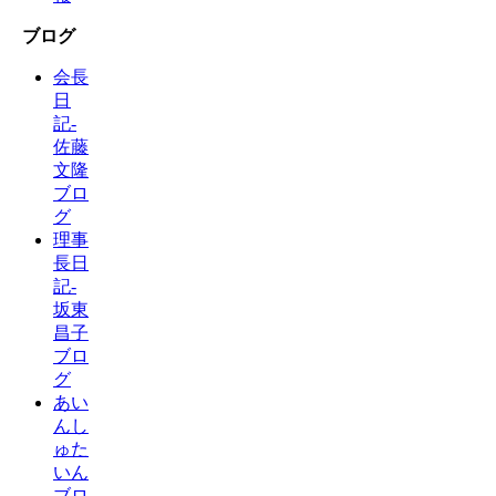
ブログ
会長
日
記-
佐藤
文隆
ブロ
グ
理事
長日
記-
坂東
昌子
ブロ
グ
あい
んし
ゅた
いん
ブロ