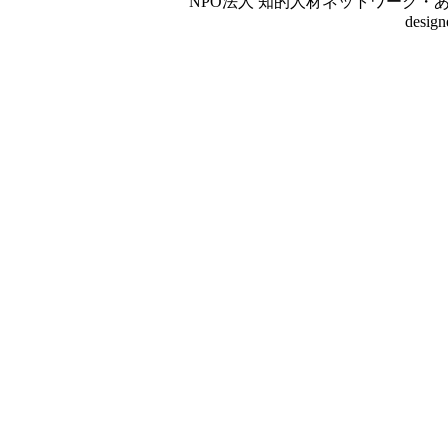
NPO法人 知的人材ネットワーク・あいんしゅたいん
desig