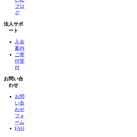
ブロ
グ
法人サポ
ート
入会
案内
ご寄
付受
付
お問い合
わせ
お問
い合
わせ
フォ
ーム
FAQ