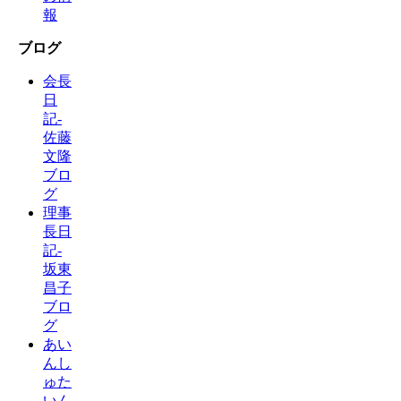
報
ブログ
会長
日
記-
佐藤
文隆
ブロ
グ
理事
長日
記-
坂東
昌子
ブロ
グ
あい
んし
ゅた
いん