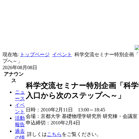
現在地:
トップページ
イベント
科学交流セミナー特別企画
プへ～」
2026年08月08日
アナウン
ス
科学交流セミナー特別企画「科
ニュ
入口から次のステップへ～」
ース
イベ
日時：2010年2月11日 13:00～18:45
ント
会場：京都大学 基礎物理学研究所 研究棟・会議室 K
活動
申込締切：2010年2月4日
報告
過去
詳しくは
こちら
をご覧ください。
の情