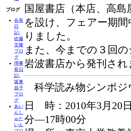
国屋書店（本店、高島
ブログ
を設け、フェアー期間
会長
日
記-
りました。
佐藤
文隆
また、今までの３回の
ブロ
グ
岩波書店から発刊され
理事
長日
記-
坂東
科学読み物シンポジ
昌子
ブロ
グ
日 時：2010年3月20
あい
んし
分―17時00分
ゅた
いん
ブロ