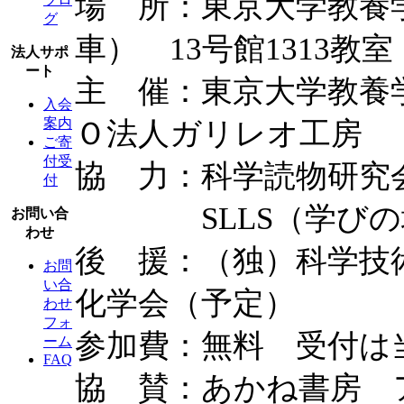
場 所：東京大学教養
グ
車） 13号館1313教室
法人サポ
ート
主 催：東京大学教養
入会
案内
Ｏ法人ガリレオ工房
ご寄
付受
協 力：科学読物研
付
SLLS（学びの場
お問い合
わせ
後 援：（独）科学技
お問
い合
化学会（予定）
わせ
フォ
参加費：無料 受付は当
ーム
FAQ
協 賛：あかね書房