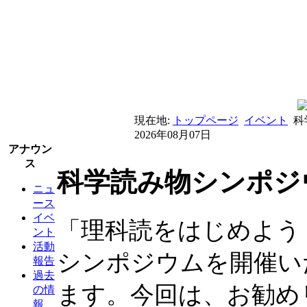
現在地:
トップページ
イベント
科
2026年08月07日
アナウン
ス
科学読み物シンポジ
ニュ
ース
イベ
「理科読をはじめよう
ント
活動
シンポジウムを開催い
報告
過去
ます。今回は、お勧め
の情
報