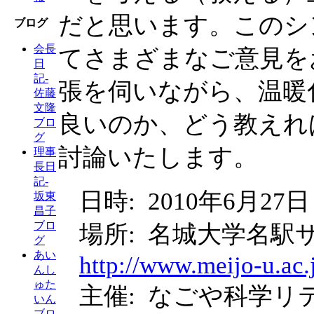
だと思います。このシ
ブログ
会長
てさまざまなご意見を
日
記-
張を伺いながら、温暖
佐藤
文隆
良いのか、どう教えれ
ブロ
グ
討論いたします。
理事
長日
記-
日時: 2010年6月27日
坂東
昌子
ブロ
場所: 名城大学名駅
グ
あい
http://www.meijo-u.ac.
んし
ゅた
主催: なごや科学
いん
ブロ