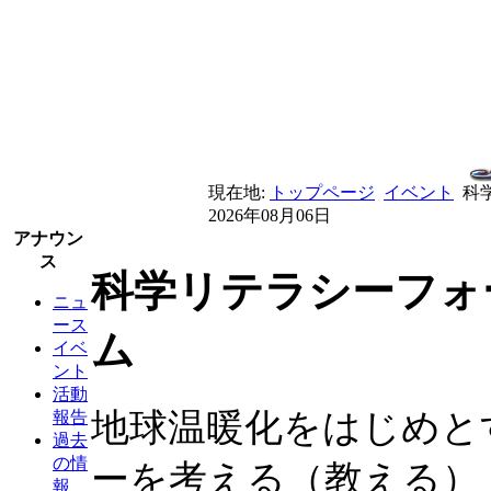
現在地:
トップページ
イベント
科
2026年08月06日
アナウン
ス
科学リテラシーフォ
ニュ
ース
ム
イベ
ント
活動
地球温暖化をはじめと
報告
過去
の情
ーを考える（教える）
報