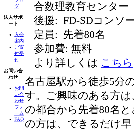
合数理教育センター
グ
後援: FD-SDコン
法人サポ
ート
定員: 先着80名
入会
案内
参加費: 無料
ご寄
付受
より詳しくは
こちら
付
お問い合
わせ
名古屋駅から徒歩5分
お問
す。ご興味のある方は
い合
わせ
の都合から先着80名
フォ
ーム
FAQ
の方は、できるだけ早