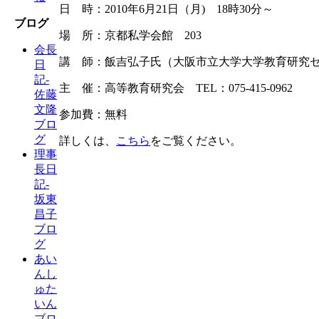
日 時：2010年6月21日（月) 18時30分～
ブログ
場 所：京都私学会館 203
会長
講 師：飯吉弘子氏（大阪市立大学大学教育研究
日
記-
主 催：高等教育研究会 TEL：075-415-0962
佐藤
文隆
参加費：無料
ブロ
グ
詳しくは、
こちら
をご覧ください。
理事
長日
記-
坂東
昌子
ブロ
グ
あい
んし
ゅた
いん
ブロ