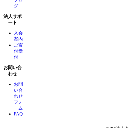
グ
法人サポ
ート
入会
案内
ご寄
付受
付
お問い合
わせ
お問
い合
わせ
フォ
ーム
FAQ