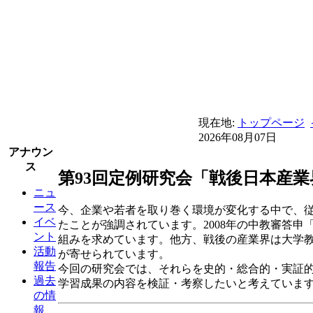
現在地:
トップページ
2026年08月07日
アナウン
ス
第93回定例研究会「戦後日本産
ニュ
ース
今、企業や若者を取り巻く環境が変化する中で、従
イベ
たことが強調されています。2008年の中教審答
ント
組みを求めています。他方、戦後の産業界は大学教
活動
が寄せられています。
報告
今回の研究会では、それらを史的・総合的・実証
過去
学習成果の内容を検証・考察したいと考えていま
の情
報