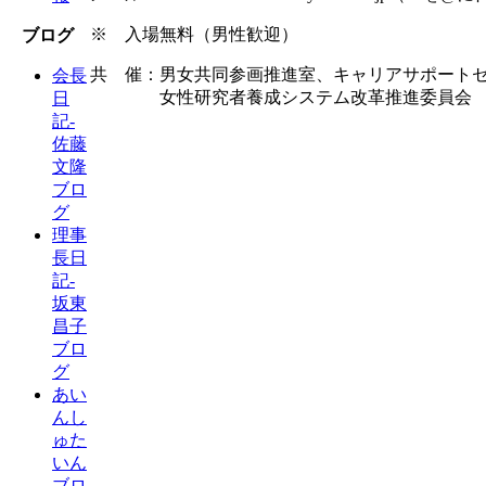
※ 入場無料（男性歓迎）
ブログ
共 催：男女共同参画推進室、キャリアサポート
会長
女性研究者養成システム改革推進委員会
日
記-
佐藤
文隆
ブロ
グ
理事
長日
記-
坂東
昌子
ブロ
グ
あい
んし
ゅた
いん
ブロ