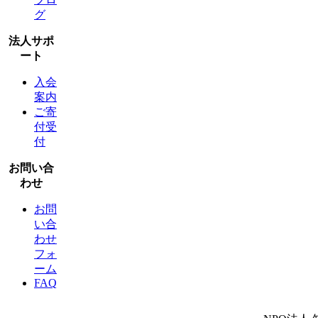
グ
法人サポ
ート
入会
案内
ご寄
付受
付
お問い合
わせ
お問
い合
わせ
フォ
ーム
FAQ