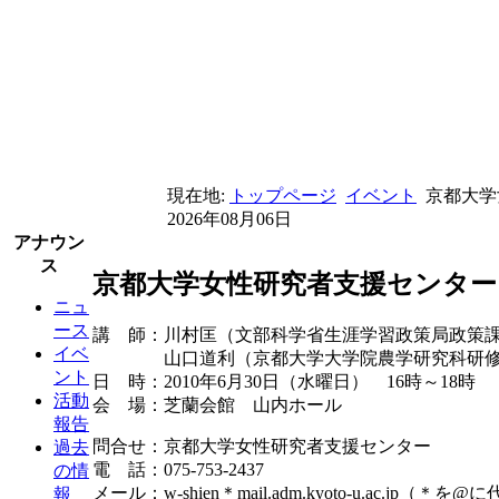
現在地:
トップページ
イベント
京都大学
2026年08月06日
アナウン
ス
京都大学女性研究者支援センター
ニュ
ース
講 師：川村匡（文部科学省生涯学習政策局政策
イベ
山口道利（京都大学大学院農学研究科研修
ント
日 時：2010年6月30日（水曜日） 16時～18時
活動
会 場：芝蘭会館 山内ホール
報告
問合せ：京都大学女性研究者支援センター
過去
電 話：075-753-2437
の情
メール：w-shien＊mail.adm.kyoto-u.ac.jp（
報