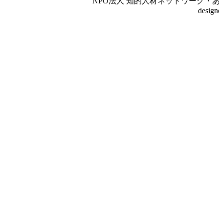
NPO法人 知的人材ネットワーク・あいんしゅたいん
desig