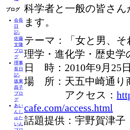
科学者と一般の皆さん
ブログ
ます。
会長
日
記-
テーマ：「女と男、そ
佐藤
文隆
ブロ
理学・進化学・歴史学
グ
理事
日 時：2010年9月2
長日
記-
場 所：天五中崎通り
坂東
昌子
アクセス：
htt
ブロ
グ
cafe.com/access.html
あい
んし
話題提供：宇野賀津子
ゅた
いん
ブロ