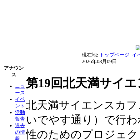
現在地:
トップページ
イ
2026年08月09日
アナウン
ス
第19回北天満サイ
ニュ
ース
イベ
北天満サイエンスカフ
ント
活動
いでやす通り）で行わ
報告
過去
性のためのプロジェク
の情
報