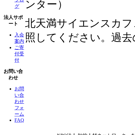
ンター）
グ
法人サポ
北天満サイエンスカフ
ート
照してください。過去
入会
案内
ご寄
付受
付
お問い合
わせ
お問
い合
わせ
フォ
ーム
FAQ