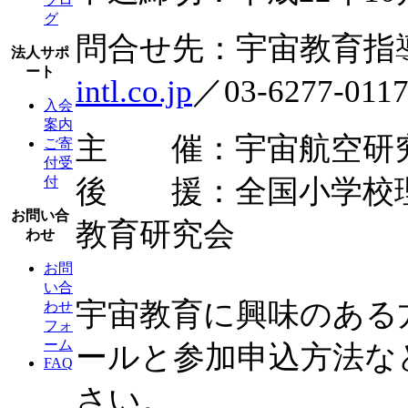
グ
問合せ先：宇宙教育
法人サポ
ート
intl.co.jp
／03-6277-011
入会
案内
主 催：宇宙航空研究
ご寄
付受
後 援：全国小学校理
付
お問い合
教育研究会
わせ
お問
い合
宇宙教育に興味のある
わせ
フォ
ーム
ールと参加申込方法な
FAQ
さい。