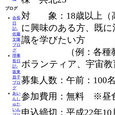
ブログ
対 象：18歳以上（
会長
日
に興味のある方、既に
記-
佐藤
識を学びたい方
文隆
ブロ
（例：各種教育機
グ
理事
長日
ボランティア、宇宙教育
記-
坂東
昌子
募集人数：午前：100
ブロ
グ
あい
参加費用：無料 ※昼
んし
ゅた
いん
申込締切：平成22年10
ブロ