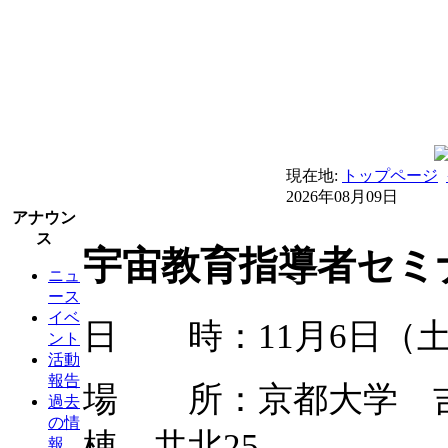
現在地:
トップページ
2026年08月09日
アナウン
ス
宇宙教育指導者セミ
ニュ
ース
イベ
日 時：11月6日（土） 
ント
活動
報告
場 所：京都大学 
過去
の情
棟 共北25
報