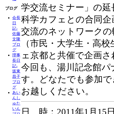
学交流セミナー」の延
ブログ
科学カフェとの合同企
会長
日
記-
交流のネットワークの
佐藤
文隆
（市民・大学生・高校
ブロ
グ
ェ京都と共催で企画さ
理事
長日
今回も、湯川記念館パ
記-
坂東
す。どなたでも参加で
昌子
ブロ
グ
お越しください。
あい
んし
ゅた
いん
日 時：2011年1月
ブロ