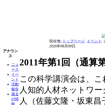
現在地:
トップページ
イベント
2026年08月09日
アナウン
ス
2011年第1回（通
ニュ
ース
イベ
この科学講演会は、こ
ント
活動
人知的人材ネットワー
報告
過去
人（佐藤文隆・坂東昌
の情
報