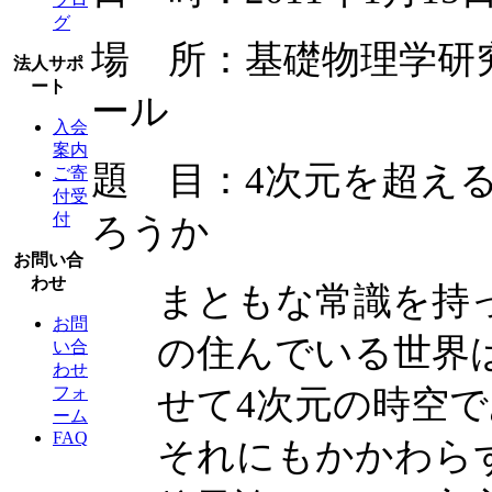
グ
場 所：基礎物理学研
法人サポ
ート
ール
入会
案内
題 目：4次元を超え
ご寄
付受
付
ろうか
お問い合
わせ
まともな常識を持
お問
の住んでいる世界は
い合
わせ
せて4次元の時空
フォ
ーム
FAQ
それにもかかわら