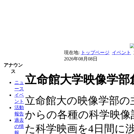
現在地:
トップページ
イベント
2026年08月08日
アナウン
ス
立命館大学映像学部
ニュ
ース
イベ
立命館大の映像学部の
ント
活動
からの各種の科学映像
報告
過去
た科学映画を4日間に
の情
報