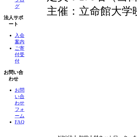
グ
主催：立命館大学
法人サポ
ート
入会
案内
ご寄
付受
付
お問い合
わせ
お問
い合
わせ
フォ
ーム
FAQ