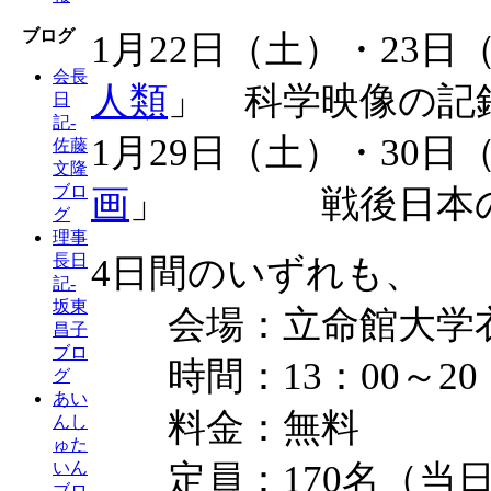
ブログ
1月22日（土）・23日
会長
人類
」 科学映像の記
日
記-
1月29日（土）・30日
佐藤
文隆
ブロ
画
」 戦後日本の科
グ
理事
長日
4日間のいずれも、
記-
坂東
会場：立命館大学衣笠
昌子
ブロ
時間：13：00～20
グ
あい
料金：無料
んし
ゅた
定員：170名（当日
いん
ブロ