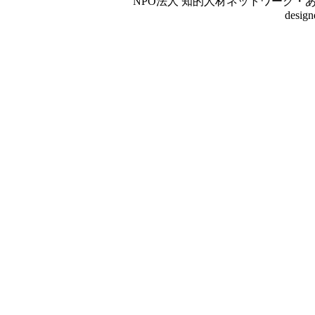
NPO法人 知的人材ネットワーク・あいんしゅたいん
desig