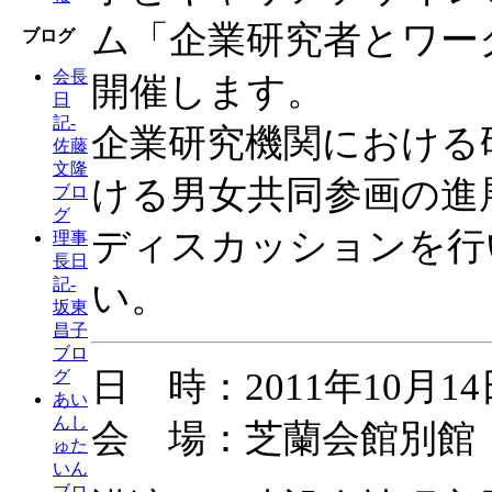
ム「企業研究者とワー
ブログ
会長
開催します。
日
記-
企業研究機関における
佐藤
文隆
ける男女共同参画の進
ブロ
グ
ディスカッションを行
理事
長日
記-
い。
坂東
昌子
ブロ
日 時：2011年10月1
グ
あい
んし
会 場：芝蘭会館別館
ゅた
いん
ブロ