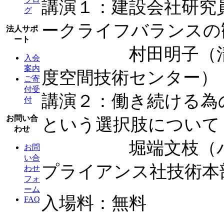
講演１：建設会社研究
グ
ークライフバランスの
法人サポ
ート
村田明子（清水建
入会
案内
度空間技術センター）
ご寄
付受
講演２：働き続ける為
付
お問い合
という選択肢について
わせ
堀端文枝（パナソ
お問
い合
プライアンス社技術本
わせ
フォ
ーム
入場料：無料
FAQ