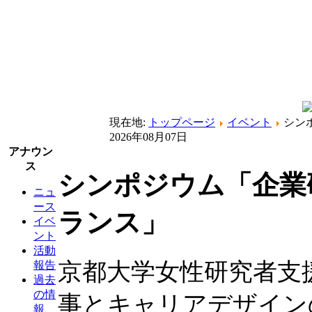
現在地:
トップページ
イベント
シン
2026年08月07日
アナウン
ス
シンポジウム「企業
ニュ
ース
ランス」
イベ
ント
活動
京都大学女性研究者支
報告
過去
の情
事とキャリアデザイン
報