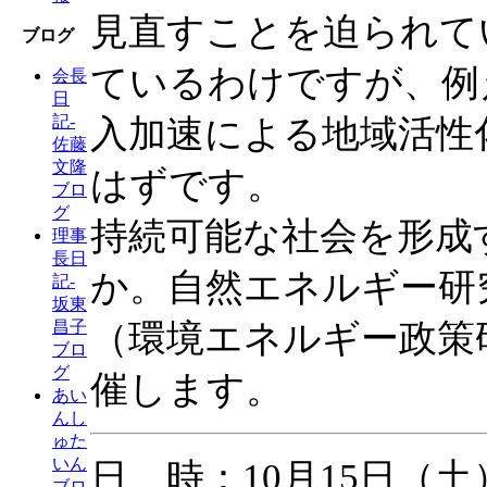
見直すことを迫られて
ブログ
ているわけですが、例
会長
日
記-
入加速による地域活性
佐藤
文隆
はずです。
ブロ
グ
持続可能な社会を形成
理事
長日
か。自然エネルギー研
記-
坂東
（環境エネルギー政策
昌子
ブロ
グ
催します。
あい
んし
ゅた
いん
日 時：10月15日（土） 
ブロ