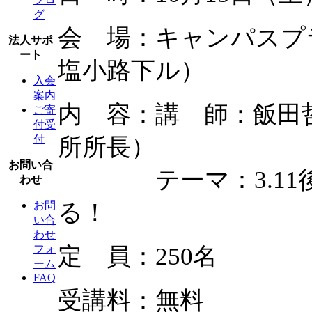
グ
会 場：キャンパスプ
法人サポ
ート
塩小路下ル）
入会
案内
内 容：講 師：飯田
ご寄
付受
付
所所長）
お問い合
テーマ：3.11後
わせ
る！
お問
い合
わせ
定 員：250名
フォ
ーム
FAQ
受講料：無料