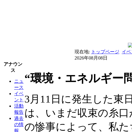
現在地:
トップページ
イベ
2026年08月08日
アナウン
ス
“環境・エネルギー問
ニュ
ース
イベ
3月11日に発生した
ント
活動
は、いまだ収束の糸口
報告
過去
の惨事によって、私た
の情
報