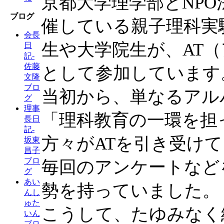
京都大学理学部とNP
ブログ
催している親子理科実
会長
生や大学院生が、AT
日
記-
佐藤
として参加しています
文隆
ブロ
当初から、単なるアル
グ
理事
「理科教育の一環を担
長日
記-
方々がATを引き受け
坂東
昌子
ブロ
毎回のアンケートなど
グ
あい
勢を持っていました。
んし
ゅた
こうして、たゆみなく
いん
ブロ