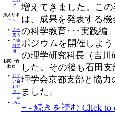
増えてきました。この
グ
法人サポ
は、成果を発表する機
ート
の科学教育･･･実践編」
入会
案内
ポジウムを開催しよう
ご寄
付受
付
の理学研究科長（吉川
お問い合
した。その後も石田支
わせ
お問
理学会京都支部と協力
い合
わせ
ました。
フォ
ーム
FAQ
+
-
続きを読む
Click to 