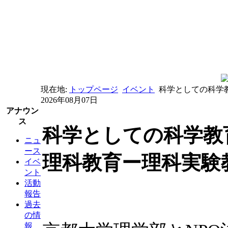
現在地:
トップページ
イベント
科学としての科学教
2026年08月07日
アナウン
ス
科学としての科学教育
ニュ
ース
理科教育ー理科実験
イベ
ント
活動
報告
過去
の情
報