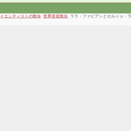
イエンティストの散歩
世界音楽散歩
ララ・ファビアンとセルジョ・