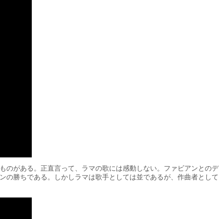
ものがある。正直言って、ラマの歌には感動しない。ファビアンとのデ
ンの勝ちである。しかしラマは歌手としては並であるが、作曲者として