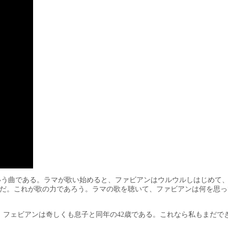
)」という曲である。ラマが歌い始めると、ファビアンはウルウルしはじめて
だ。これが歌の力であろう。ラマの歌を聴いて、ファビアンは何を思っ
か。フェビアンは奇しくも息子と同年の42歳である。これなら私もまだでき