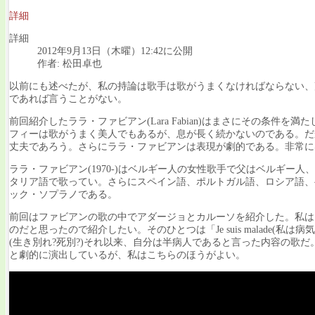
詳細
詳細
2012年9月13日（木曜）12:42に公開
作者: 松田卓也
以前にも述べたが、私の持論は歌手は歌がうまくなければならない、
であれば言うことがない。
前回紹介したララ・ファビアン(Lara Fabian)はまさにその条
フィーは歌がうまく美人でもあるが、息が長く続かないのである。だ
丈夫であろう。さらにララ・ファビアンは表現が劇的である。非常に
ララ・ファビアン(1970-)はベルギー人の女性歌手で父はベルギ
タリア語で歌ってい。さらにスペイン語、ポルトガル語、ロシア語、
ック・ソプラノである。
前回はファビアンの歌の中でアダージョとカルーソを紹介した。私は
のだと思ったので紹介したい。そのひとつは「Je suis malade
(生き別れ?死別?)それ以来、自分は半病人であると言った内容の歌
と劇的に演出しているが、私はこちらのほうがよい。