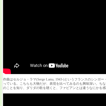
作曲はセルジョ・ラマ(Serge Lama, 1943-)というフランスのシンガ
っている。こちらも大物だが、表現を比べてみるのも興味深い。ちな
のことを知り、ダリダの歌を聴くと、ファビアンとは違うなにかを感