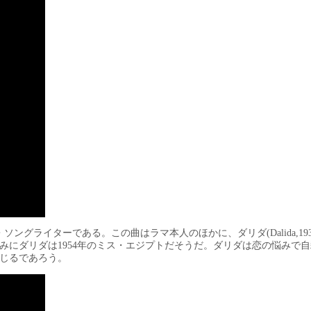
ー・ソングライターである。この曲はラマ本人のほかに、ダリダ(Dalida,1933
みにダリダは1954年のミス・エジプトだそうだ。ダリダは恋の悩みで
じるであろう。