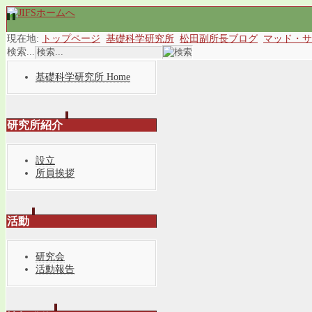
現在地:
トップページ
基礎科学研究所
松田副所長ブログ
マッド・サ
検索...
基礎科学研究所 Home
研究所紹介
設立
所員挨拶
活動
研究会
活動報告