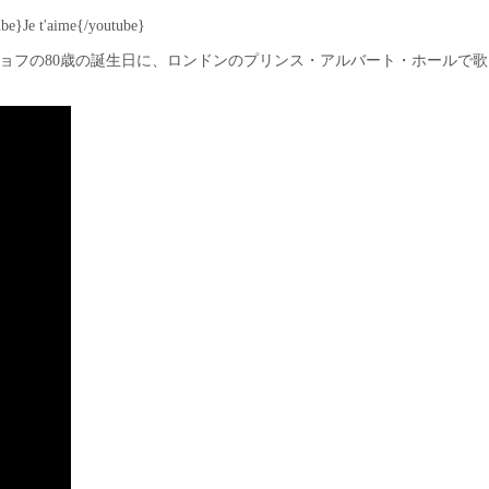
ube}
Je t'aime
{/youtube}
ョフの80歳の誕生日に、ロンドンのプリンス・アルバート・ホールで