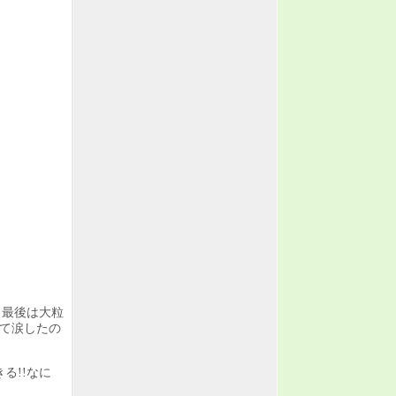
、最後は大粒
て涙したの
る!!なに