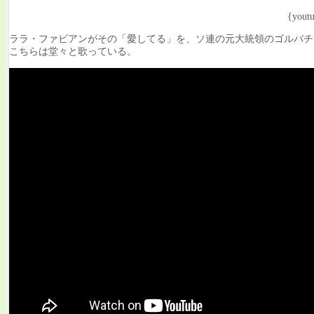
{yout
ララ・ファビアンがその「愛してる」を、ソ連の元大統領のゴルバチ
こちらは堂々と歌っている。