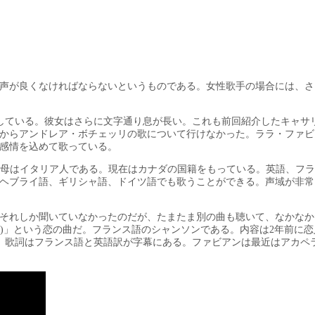
声が良くなければならないというものである。女性歌手の場合には、さ
件を満たしている。彼女はさらに文字通り息が長い。これも前回紹介したキャ
からアンドレア・ボチェッリの歌について行けなかった。ララ・ファビ
感情を込めて歌っている。
ー人、母はイタリア人である。現在はカナダの国籍をもっている。英語、フ
ヘブライ語、ギリシャ語、ドイツ語でも歌うことができる。声域が非常
それしか聞いていなかったのだが、たまたま別の曲も聴いて、なかなか
(私は病気)」という恋の曲だ。フランス語のシャンソンである。内容は2年前に
だ。歌詞はフランス語と英語訳が字幕にある。ファビアンは最近はアカペ