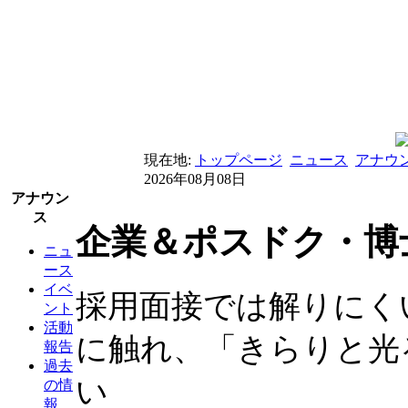
現在地:
トップページ
ニュース
アナウ
2026年08月08日
アナウン
ス
企業＆ポスドク・博
ニュ
ース
イベ
採用面接では解りにく
ント
活動
に触れ、「きらりと光
報告
過去
い
の情
報