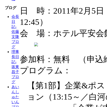
ブログ
日 時：2011年2月5日（
会長
12:45）
日
記-
会 場：ホテル平安会
佐藤
文隆
ブロ
グ
理事
参加料：無料 （申込締
長日
記-
坂東
プログラム：
昌子
ブロ
グ
【第1部】企業&ポ
あい
んし
ョン（13:15～／白
ゅた
いん
ブロ