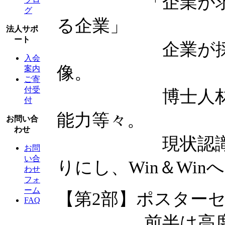
「企業が求める
グ
る企業」
法人サポ
ート
企業が採用した
入会
像。
案内
ご寄
付受
博士人材が就職
付
能力等々。
お問い合
わせ
現状認識を高め
お問
い合
りにし、Win＆Wi
わせ
フォ
ーム
【第2部】ポスターセ
FAQ
前半は高度人材