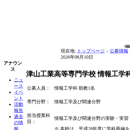
現在地:
トップページ
公募情報
2026年08月10日
アナウン
ス
津山工業高等専門学校 情報工学科
ニュ
ース
公募人員：
情報工学科 助教1名
イベ
ント
専門分野：
情報工学及び関連分野
活動
報告
担当授業科
過去
情報工学及び関連分野の実験・実習
目：
の情
※ 本校は、平成28年度に学科再
報