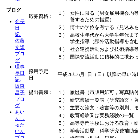
ブログ
１）
女性に限る（男女雇用機会均
応募資格：
善するための措置）
会長
２）
博士の学位を有する（見込み
日
記-
３）
高校生年代から大学生年代ま
佐藤
学生指導（課外活動指導を含
文隆
４）
社会連携活動および技術指導
ブロ
５）
国際交流活動に積極的に携わ
グ
理事
採用予定
長日
平成26年6月1日（日）以降の早い時
日：
記-
坂東
提出書類：
１）
履歴書（市販用紙可，写真貼
昌子
ブロ
２）
研究業績一覧表（研究論文・
グ
３）
主要な論文・著書等の別刷、ま
あい
４）
教育経験又は実務経験の一覧
んし
５）
高等専門学校における教育・研
ゅた
６）
学会活動歴，科学研究費補助
いん
ブロ