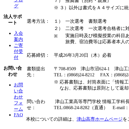
７）
推薦書（別封・親展）
グ
※ ３）以外は書式をＡ４サイズに
法人サポ
選考方法：
１）
一次選考 書類選考
ート
２）
二次選考 一次選考合格者に
入会
実施日時及び模擬授業の科目
※
案内
旅費、宿泊費等は応募者本人
ご寄
付受
応募締切：
平成26年3月20日（木）必着
付
お問い合
書類提出
〒708-8509 津山市沼624-1 
わせ
先：
TEL：(0868)24-8212 FAX：(0868)2
※ 応募書類は、封筒表面に「情報
お問
なお、応募書類は原則として返却
い合
わせ
問い合わ
津山工業高等専門学校 情報工学科長
フォ
せ：
TEL:0868-24-8282（直通） E-mail
ーム
FAQ
本校についての詳細は、
津山高専ホームページ
を