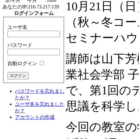
今月
3306
10月21日
あなたのIP:
216.73.217.139
ログインフォーム
（秋～冬コー
ユーザ名
セミナーハウ
パスワード
講師は山下芳
自動ログイン
業社会学部 
で、第1回の
パスワードを忘れまし
たか？
思議を科学し
ユーザ名を忘れました
か？
アカウントの作成
今回の教室の