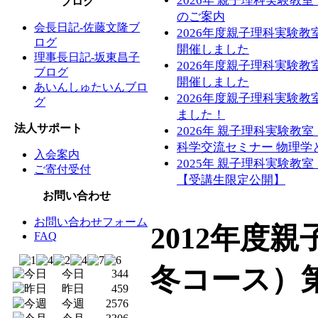
2026年 親子理科実験教
ブログ
のご案内
会長日記-佐藤文隆ブ
2026年度親子理科実験
ログ
開催しました
理事長日記-坂東昌子
2026年度親子理科実験
ブログ
開催しました
あいんしゅたいんブロ
2026年度親子理科実験
グ
ました！
法人サポート
2026年 親子理科実験教
科学交流セミナー 物理学
入会案内
2025年 親子理科実験教
ご寄付受付
【受講生限定公開】
お問い合わせ
お問い合わせフォーム
2012年度
FAQ
冬コース）
今日
344
昨日
459
今週
2576