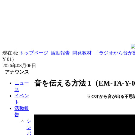
現在地:
トップページ
活動報告
開発教材
「ラジオから音が出
Y-01）
2026年08月06日
アナウンス
音を伝える方法 1（EM-TA-Y-
ニュー
ス
イベン
ラジオから音が出る不思
ト
活動報
告
シ
ン
ポ