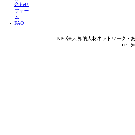
合わせ
フォー
ム
FAQ
NPO法人 知的人材ネットワーク・あいんしゅたいん
desig