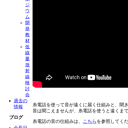
ジ
ウ
ム
開
発
教
材
低
線
量
放
射
線
検
討
会
過去の
糸電話を使って音が遠くに届く仕組みと、聞
情報
音は聞こえませんが、糸電話を使うと遠くま
ブログ
糸電話の音の仕組みは、
こちら
を参照してく
会長日