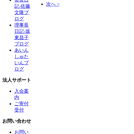
次へ >
記-佐藤
文隆ブ
ログ
理事長
日記-坂
東昌子
ブログ
あいん
しゅた
いんブ
ログ
法人サポート
入会案
内
ご寄付
受付
お問い合わせ
お問い