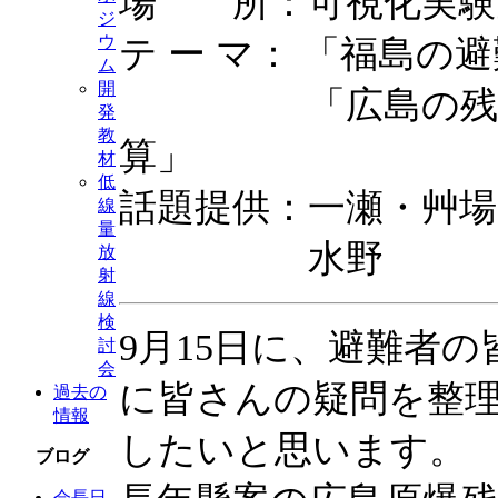
場 所：可視化実験
ジ
テ ー マ： 「福島
ウ
ム
開
「広島の残留放
発
教
算」
材
低
話題提供：一瀬・艸場
線
量
水野
放
射
線
検
9月15日に、避難者
討
会
に皆さんの疑問を整
過去の
情報
したいと思います。
ブログ
会長日