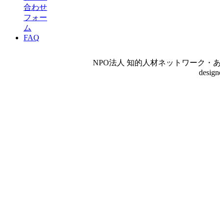
合わせ
フォー
ム
FAQ
NPO法人 知的人材ネットワーク・あいんしゅたいん
desig