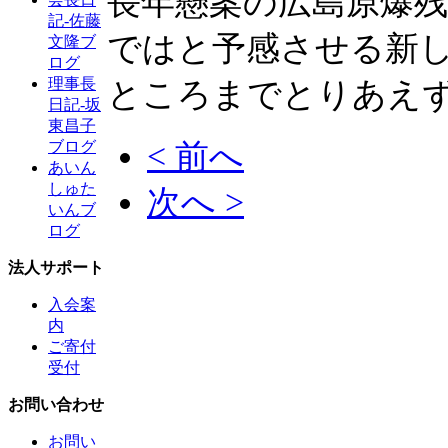
長年懸案の広島原爆
記-佐藤
ではと予感させる新
文隆ブ
ログ
ところまでとりあえ
理事長
日記-坂
東昌子
< 前へ
ブログ
あいん
しゅた
次へ >
いんブ
ログ
法人サポート
入会案
内
ご寄付
受付
お問い合わせ
お問い