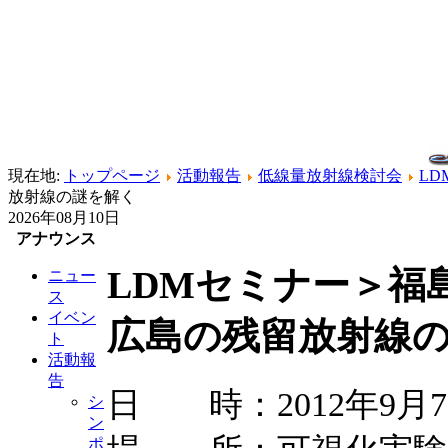
現在地:
トップページ
活動報告
低線量放射線検討会
LD
放射線の謎を解く
2026年08月10日
アナウンス
LDMセミナー＞福
ニュー
ス
イベン
広島の残留放射線
ト
活動報
告
日 時：2012年9月7日
シ
ン
ポ