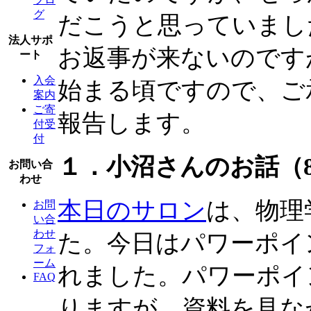
グ
だこうと思っていまし
法人サポ
お返事が来ないのです
ート
入会
始まる頃ですので、ご
案内
ご寄
報告します。
付受
付
１．小沼さんのお話（8
お問い合
わせ
本日のサロン
は、物理
お問
い合
わせ
た。今日はパワーポイ
フォ
ーム
れました。パワーポイ
FAQ
りますが、資料を見な