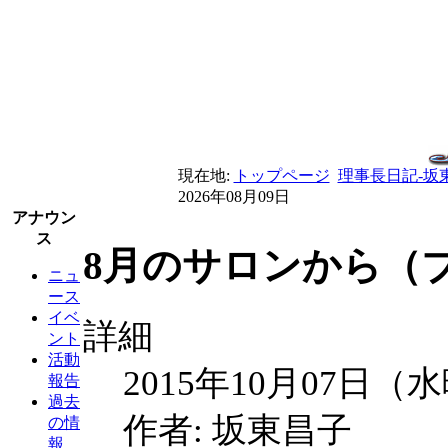
現在地:
トップページ
理事長日記-坂
2026年08月09日
アナウン
ス
8月のサロンから（ブ
ニュ
ース
イベ
詳細
ント
活動
2015年10月07日（
報告
過去
作者: 坂東昌子
の情
報