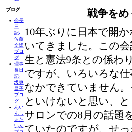
ブログ
戦争をめ
会長
日
10年ぶりに日本で開
記-
佐藤
いてきました。この会
文隆
ブロ
生と憲法9条との係わ
グ
理事
長日
ですが、いろいろな仕
記-
坂東
なかできていません。
昌子
ブロ
といけないと思い、と
グ
あい
サロンでの8月の話題
んし
ゅた
ていたのですが、せっ
いん
ブロ