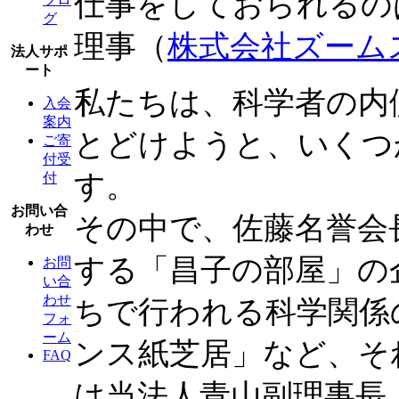
仕事をしておられるの
グ
理事（
株式会社ズーム
法人サポ
ート
私たちは、科学者の内
入会
案内
とどけようと、いくつ
ご寄
付受
す。
付
お問い合
その中で、佐藤名誉会
わせ
する「昌子の部屋」の
お問
い合
わせ
ちで行われる科学関係
フォ
ーム
ンス紙芝居」など、そ
FAQ
は当法人青山副理事長