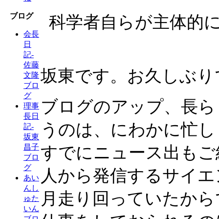
ブログ
科学者自らが主体的
会長
日
記-
佐藤
坂東です。お久しぶり
文隆
ブロ
グ
ブログのアップ、長ら
理事
長日
うのは、にわかに忙し
記-
坂東
昌子
すでにニュース出もご
ブロ
グ
人から発信するサイエ
あい
んし
月走り回っていたから
ゅた
いん
ブロ