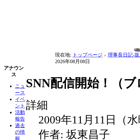
現在地:
トップページ
理事長日記-
2026年08月08日
アナウン
ス
SNN配信開始！（ブ
ニュ
ース
イベ
詳細
ント
活動
2009年11月11日（
報告
過去
作者: 坂東昌子
の情
報