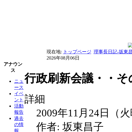
現在地:
トップページ
理事長日記-坂東
2026年08月06日
アナウン
ス
行政刷新会議・・その
ニュ
ース
イベ
詳細
ント
活動
2009年11月24日（
報告
過去
作者: 坂東昌子
の情
報