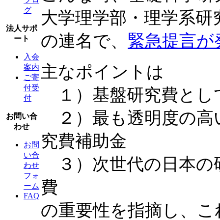
グ
大学理学部・理学系研
法人サポ
の連名で、
緊急提言が
ート
入会
主なポイントは
案内
ご寄
付受
１）基盤研究費とし
付
２）最も透明度の高
お問い合
わせ
究費補助金
お問
い合
３）次世代の日本の
わせ
フォ
費
ーム
FAQ
の重要性を指摘し、こ