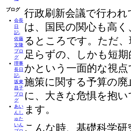
ブログ
行政刷新会議で行われ
会長
は、国民の関心も高く
日
記-
るところです。ただ、
佐藤
文隆
ブロ
足らずの、しかも短期
グ
理事
かという一面的な視点
長日
記-
施策に関する予算の廃
坂東
昌子
に、大きな危惧を抱い
ブロ
グ
ます。
あい
んし
ゅた
こんな時、基礎科学研
いん
ブロ