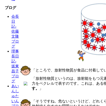
ブログ
会長
日
記-
佐藤
文隆
ブロ
グ
理事
長日
記-
坂東
「ところで、放射性物質が食品に付着して
昌子
ブロ
「放射性物質というのは、放射能をもつ元
グ
力をベクレルで表すのです。これは、ある
あい
す。
」
んし
ゅた
いん
「そうですね。危ないというけど、どれく
ブロ