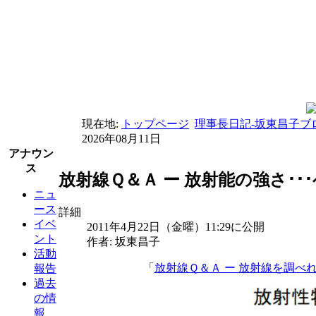
現在地:
トップページ
理事長日記-坂東昌子ブ
2026年08月11日
アナウン
ス
放射線Ｑ＆Ａ ー 放射能の強さ･
ニュ
ース
詳細
イベ
2011年4月22日（金曜）11:29に公開
ント
作者: 坂東昌子
活動
「
放射線Ｑ＆Ａ ー 放射線を調べ
報告
過去
の情
報