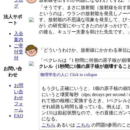
放射線を出すのか問題になるわけですね。
グ
「そうです。まさに放射能（放射線を出す
というのは、ウランの放射能を発見しノー
法人サポ
す。放射能の不思議な現象を発見して、び
ート
が）の研究室にやってきたのがきっかけで
の後も、キュリー夫妻を助けた先生です。
入会
案内
ご寄
「どういうわけか、放射線にかかわる単位
付受
付
「ベクレルは『1 秒間に何個の原子核が崩
クレル（1秒間に1個の原子核が崩壊するこ
お問い合
わせ
物理学生の人に
Click to collapse
お問
もう少し正確にいうと、1個の原子核の崩
い合
にいうと壊変毎秒（dps; decays per second
わせ
れて他の核種に変換するとき、1ベクレル
フォ
ぞれ経路も時間も違っている。例えば、ヨウ
ーム
ン131は励起状態なので、その直後にガ
FAQ
になる。
こちら
あるいは
こちら
の問題6参照のこ