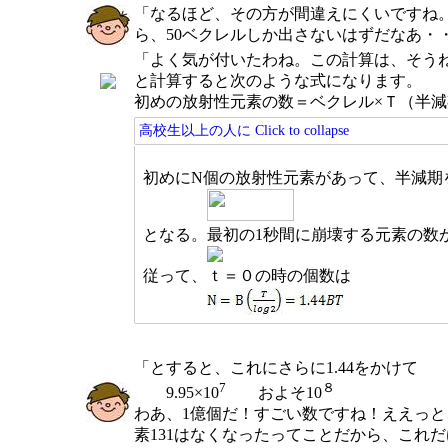
「なるほど、その方が間違えにくいですね。
ら、50ベクレルしか出さないはずだなあ・
「よく気が付いたわね。この計算は、そう
と計算すると次のような式になります。
初めの放射性元素の数＝ベクレル×Ｔ（半減期
高校生以上の人に
Click to collapse
初めにN個の放射性元素があって、半減期を
となる。最初の1秒間に崩壊する元素の数
従って、ｔ＝０の時の個数は
「とすると、これにさらに1.44をかけて
7
８
9.95×10
およそ10
わあ、1億個だ！すごい数ですね！ええっ
素131はなくなったってことだから、これ