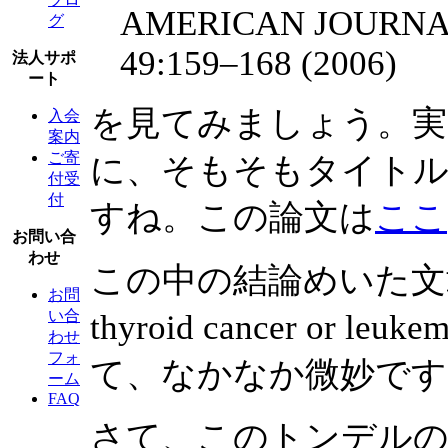
AMERICAN JOURNAL
グ
49:159–168 (2006)
法人サポ
ート
を見てみましょう。
入会
案内
ご寄
に、そもそもタイト
付受
付
すね。この論文は
ここ
お問い合
わせ
この中の結論めいた文章の表
お問
い合
thyroid cancer or leuk
わせ
フォ
て、なかなか微妙です
ーム
FAQ
さて、このトンデルの