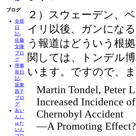
ブログ
２）スウェーデン、ベ
会長
イリ以後、ガンになる
日
記-
う報道はどういう根拠
佐藤
文隆
ブロ
関しては、トンデル博
グ
理事
います。ですので、ま
長日
記-
坂東
Martin Tondel, Peter L
昌子
ブロ
Increased Incidence o
グ
あい
Chernobyl Accident
んし
—A Promoting Effect?
ゅた
いん
ブロ