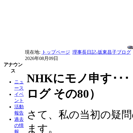
現在地:
トップページ
理事長日記-坂東昌子ブログ
2026年08月09日
アナウン
ス
NHKにモノ申す･
ニュ
ース
ログ その80）
イベ
ント
活動
さて、私の当初の疑問
報告
過去
ます。
の情
報