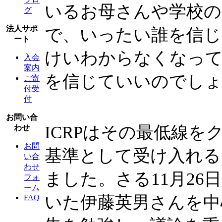
いるお母さんや学校の
グ
法人サポ
で、いったい誰を信じ
ート
けいわからなくなっ
入会
案内
を信じていいのでし
ご寄
付受
付
お問い合
ICRPはその最低線
わせ
お問
基準として受け入れる
い合
わせ
ました。さる11月26
フォ
ーム
いた伊藤英男さんを中
FAQ