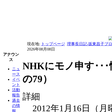
現在地:
トップページ
理事長日記-坂東昌子ブ
2026年08月08日
アナウン
ス
NHKにモノ申す･･
ニュ
ース
の79）
イベ
ント
活動
詳細
報告
過去
2012年1月16日（月
の情
報