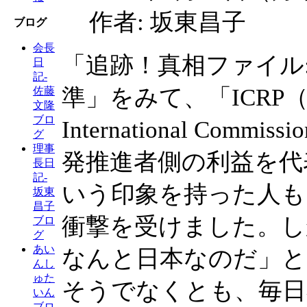
作者: 坂東昌子
ブログ
会長
「追跡！真相ファイル
日
記-
準」をみて、「ICRP
佐藤
文隆
ブロ
International Commissi
グ
理事
発推進者側の利益を代
長日
記-
いう印象を持った人も
坂東
昌子
衝撃を受けました。し
ブロ
グ
あい
なんと日本なのだ」と
んし
ゅた
そうでなくとも、毎日
いん
ブロ