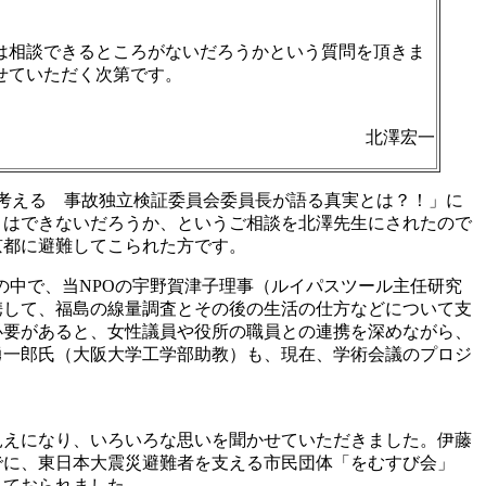
は相談できるところがないだろうかという質問を頂きま
せていただく次第です。
北澤宏一
を考える 事故独立検証委員会委員長が語る真実とは？！」に
とはできないだろうか、というご相談を北澤先生にされたので
京都に避難してこられた方です。
の中で、当NPOの宇野賀津子理事（ルイパスツール主任研究
携して、福島の線量調査とその後の生活の仕方などについて支
必要があると、女性議員や役所の職員との連携を深めながら、
勇一郎氏（大阪大学工学部助教）も、現在、学術会議のプロジ
見えになり、いろいろな思いを聞かせていただきました。伊藤
でに、東日本大震災避難者を支える市民団体「をむすび会」
じておられました。