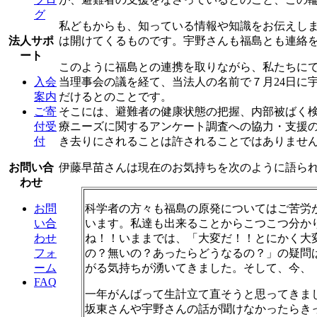
グ
私どもからも、知っている情報や知識をお伝えし
は開けてくるものです。宇野さんも福島とも連絡を
法人サポ
ート
このように福島との連携を取りながら、私たちにで
当理事会の議を経て、当法人の名前で７月24日に
入会
だけるとのことです。
案内
そこには、避難者の健康状態の把握、内部被ばく
ご寄
療ニーズに関するアンケート調査への協力・支援
付受
き去りにされることは許されることではありませ
付
伊藤早苗さんは現在のお気持ちを次のように語ら
お問い合
わせ
科学者の方々も福島の原発についてはご苦労
お問
います。私達も出来ることからこつこつ分か
い合
ね！！いままでは、「大変だ！！とにかく大
わせ
の？無いの？あったらどうなるの？」の疑問
フォ
がる気持ちが湧いてきました。そして、今、
ーム
FAQ
一年がんばって生計立て直そうと思ってきま
坂東さんや宇野さんの話が聞けなかったらき