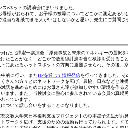
ンスeネットの講演会にまいりました。
お母様がおられて、お子様の被爆についてどこかに測定あるい
で適当な相談できる人がいはしないかと思い、先生にご質問さ
行われた北澤宏一講演会「原発事故と未来のエネルギーの選択
受けたことがなく、どこかで放射線計測を含む検診を受けるこ
風下にあたるホットスポットの方向に避難させられ、その後、
集中的に行い、また
HPを通じて情報発信
を行ってきました。そ
たくさんの方々とのネットワークを広げ、農協、日赤などと連
の対話を進めるためにはお母さん達が参加しやすい環境を作る
ています。また、当検討会に熱心に参加されている会員の真鍋
かわっています。
談について話し合いをすることになりました。
京都文教大学東日本復興支援プロジェクトの杉本星子先生がお
ットワークを広げ、支援のための活動も行っておられます。す
輪をさらに広げながら、行政への働きかけが今必要なことを感