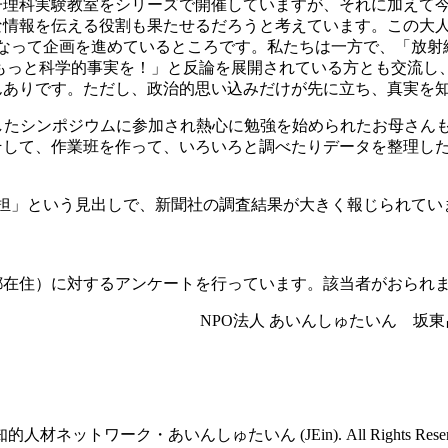
子理科実験教室をシリーズで開催していますが、それに加えて今
な情報を伝える役割も果たせるだろうと考えています。この大
になって企画を進めているところです。私たちは一方で、「放射
もっと科学的事実を！」と反論を展開されている方とも交流し
んありです。ただし、政治的思い込みだけが先に立ち、真実を
催したシンポジウムに参加され熱心に勉強を始められたお母さん
そして、作業班を作って、いろいろと調べたりデータを整理し
負担」という見出しで、新聞社の調査結果が大きく報じられて
都在住）に対するアンケートを行っています。該当者がおられ
NPO法人 あいんしゅたいん 坂
的人材ネットワーク・あいんしゅたいん (JEin). All Rights Reserve