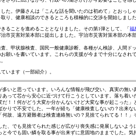
ました。伊藤さんは「こんな話を聞いたのは初めて」とおっし
取り、健康相談のできるところも積極的に交渉を開始しました
きることを進めることとなりました。その第1弾として、「
福
宇治市災害対策本部に提出しました。宇治市災害対策本部の本
検査、甲状腺検査、国民一般健康診断、各種がん検診、人間ド
のお願いを書いています。これらの支援が今まで十分になされ
ん。
れています（一部紹介）。
が多いと思っています。いろんな情報が飛び交い、真実の無い
りあって芯から安心に近づけて行こうとしています。落ち着い
変だ！！何がどう大変か分かんないけど大変な事が起こった」
ばかりで不安でした。一年が経ち「健康検査しないの？出来な
「何故、遠方避難者は検査連絡無いの？見捨てられてる！！」
した、でも見捨てられた感じが広がり喪失感に発展しないよう
っと今でも固い鱗を取る事が出来ずに意固地のままでした。気