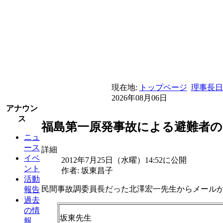
現在地:
トップページ
理事長日
2026年08月06日
アナウン
ス
福島第一原発事故による避難者の
ニュ
ース
詳細
イベ
2012年7月25日（水曜）14:52に公開
ント
作者: 坂東昌子
活動
民間事故調委員長だった北澤宏一先生からメールが
報告
過去
の情
坂東先生
報