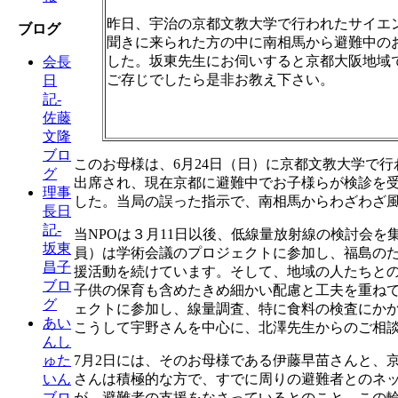
昨日、宇治の京都文教大学で行われたサイエ
ブログ
聞きに来られた方の中に南相馬から避難中の
した。坂東先生にお伺いすると京都大阪地域
会長
ご存じでしたら是非お教え下さい。
日
記-
佐藤
文隆
ブロ
このお母様は、6月24日（日）に京都文教大学で
グ
出席され、現在京都に避難中でお子様らが検診を
理事
した。当局の誤った指示で、南相馬からわざわざ
長日
記-
当NPOは３月11日以後、低線量放射線の検討会を
坂東
員）は学術会議のプロジェクトに参加し、福島の
昌子
援活動を続けています。そして、地域の人たちと
ブロ
子供の保育も含めたきめ細かい配慮と工夫を重ね
グ
ェクトに参加し、線量調査、特に食料の検査にか
あい
こうして宇野さんを中心に、北澤先生からのご相
んし
7月2日には、そのお母様である伊藤早苗さんと、
ゅた
さんは積極的な方で、すでに周りの避難者とのネ
いん
が、避難者の支援をなさっているとのこと、この
ブロ