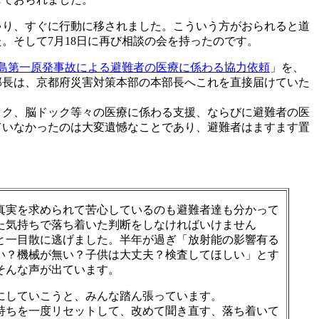
ゃり、すぐに行動に移されました。こういう方がおられると道
。そして7月18日に再び相談の会を持ったのです。
島第一原発事故による避難者の医療に係わる協力依頼
」を、
部長は、京都府災害対策本部の本部長へこれを直接届けていた
ック、脳ドック等々の医療に係わる支援、ならびに避難者の医
ていなかったのは大変遺憾なことであり、避難者はますます置
真実を求められて苦心しているのも避難者達も分かって
た気持ちで落ち着いた判断をしなければいけません
と一目散に逃げました。半年が過ぎ「放射能の影響有る
い？機械が無い？子供は大丈夫？検査してほしい」とす
そんな声が出ています。
にしていこうと、みんな踏ん張っています。
持ちを一度リセットして、改めて聞き直す、落ち着いて