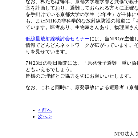
なお、私たちは毎年、京都大学理学部と共催で親
室を計画しており、避難しておられる方々に正確
を手掛けている京都大学の学生（2年生）が主体
も、またNHKの非科学的な放射線防護の報道に「
ています。医者あり、生物屋さんあり、物理屋さ
低線量放射線検討会セミナー
には、当NPOが主
情報でどんどんネットワークが広がっています。
りを見せています。
7月23日の朝日新聞には、「原発母子避難 重い
ともいえるでしょう。
皆様のご理解とご協力を切にお願いいたします。
なお、これと同時に、原発事故による避難者（京
< 前へ
次へ >
NPO法人 知