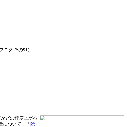
ログ その91）
率がどの程度上がる
量について、「
除