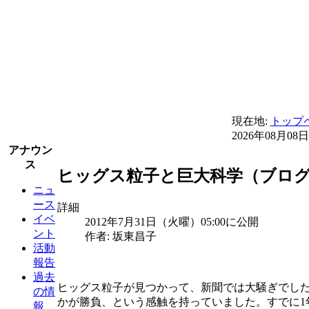
現在地:
トップ
2026年08月08日
アナウン
ス
ヒッグス粒子と巨大科学（ブログ 
ニュ
ース
詳細
イベ
2012年7月31日（火曜）05:00に公開
ント
作者: 坂東昌子
活動
報告
過去
ヒッグス粒子が見つかって、新聞では大騒ぎでし
の情
かが勝負、という感触を持っていました。すでに1
報