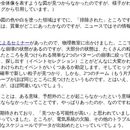
か全体像を表すような図が見つからなかったのですが、様子が
ログから引用しています。）
の図の色や白を塗った領域はすでに、「排除された」ところで
題は、質量がどこにあったかなのですが、ニュースではその情
によるセミナー
があったので、物理教室に出かけました。ここ
ろな崩壊の状態があるのですが、大部分の状態は、たくさんの
たところを見つけられる簡単な2つのパターンの崩壊に絞って
ら、探し出す（イベントセレクション）ことがどんなに大変か
りわけられたイベントがいくつあるか勘定します。そしてヒッ
σ）の確率で新しい粒子が見つかり、しかも、2つのチーム（もう
ループがほぼ同じところに見つけたというものです。とはいえ
んが、ほぼ間違いないでしょう。
うことは、ある意味、予想外のことが起こらなかったという意
はならなかったってことです。やっぱりあったのか、なのです
期待されており、「見つかる可能性が高い」と思われていました。
っていました。ところが、電気系統の欠陥、その他のトラブルが
調なスケジュールでデータが出始めたといっていいでしょう。