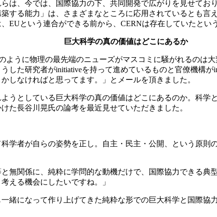
れらは、今では、国際協力の下、共同開発で広がりを見せてお
構築する能力」は、さまざまなところに応用されているとも言
、EUという連合ができる前から、CERNは存在していたとい
巨大科学の真の価値はどこにあるか
ね。このように物理の最先端のニューズがマスコミに騒がれるのは
研究者がinitiativeを持って進めているものと官僚機構がin
とかしなければと思ってます。」とメールを頂きました。
れようとしている巨大科学の真の価値はどこにあるのか。科学
かけた長谷川晃氏の論考を最近見せていただきました。
て科学者が自らの姿勢を正し。自主・民主・公開、という原則
等と無関係に、純粋に学問的な動機だけで、国際協力できる典
り考える機会にしたいですね。」
も一緒になって作り上げてきた純粋な形での巨大科学と国際協