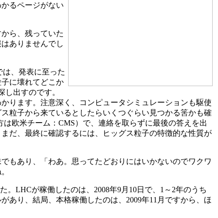
わかるページがない
すから、残っていた
報はありませんでし
では、発表に至った
粒子に壊れてどこか
探し出すのです。
わかります。注意深く、コンピュータシミュレーションも駆使
グス粒子から来ているとしたらいくつぐらい見つかる筈かも確
片方は欧米チーム：CMS）で、連絡を取らずに最後の答えを出
、まだ、最終に確認するには、ヒッグス粒子の特徴的な性質が
味でもあり、「わあ。思ってたどおりにはいかないのでワクワ
ね。
LHCが稼働したのは、2008年9月10日で、1～2年のうち
あり、結局、本格稼働したのは、2009年11月ですから、ほ