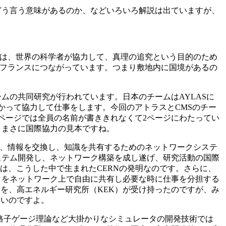
どう言う意味があるのか、などいろいろ解説は出ていますが、
こは、世界の科学者が協力して、真理の追究という目的のため
方フランスにつながっています。つまり敷地内に国境があるの
ムの共同研究が行われています。日本のチームはAYLASに
かって協力して仕事をします。今回のアトラスとCMSのチー
の1ページでは全員の名前が書ききれなくて2ページにわたってい
、まさに国際協力の見本ですね。
ら、情報を交換し、知識を共有するためのネットワークシステ
ステム開発し、ネットワーク構築を成し遂げ、研究活動の国際
は、こうした中で生まれたCERNの発明なのです。さらに、
タをネットワーク上で自由に共有し必要な時に仕事を分担する
を、高エネルギー研究所（KEK）が受け持ったのですが、み
ないのですよ。
、格子ゲージ理論など大掛かりなシミュレータの開発技術では