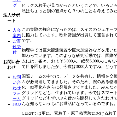
ヒッグス粒子が見つかったということで、いろい
グ
私はちょっと別の観点から３つのことを考えてみ
法人サポ
ート
この実験の舞台になったのは、スイスのジュネーブ
入会
に協力しています。欧州諸国が出資して運営されて
案内
です。
ご寄
付受
物理学では巨大観測装置や巨大加速器などを用いた
付
加わっています。このような研究活動では、国際的
ムには、各々、およそ3,000人、総勢6,000人
お問い合
て目を回しましたが、今度は3000人ですね。ど
わせ
国際チームの中では、データを共有し、情報を交換
お問
ムが必発達してきました。そのため、腕のある物
い合
化・効率化をさらに発展させてきました。みんなが
わせ
グリッドなども、生まれています。今ではスマー
フォ
グリッドなどもずいぶん昔から開発してきたわけで
ーム
んな知らないうちにお世話になっているのですね。実
FAQ
CERNでは更に、素粒子・原子核実験における粒