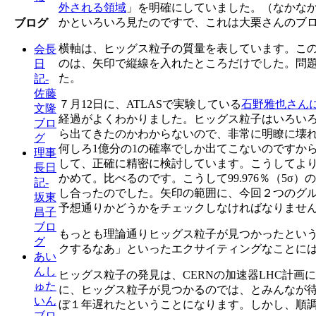
外される領域
」を明確にしていました。（なかな
かといろいろ見たのですで、これは大栗さんのブ
ブログ
横軸は、ヒッグス粒子の質量を表しています。こ
会長
のは、矢印で縦線を入れたところだけでした。問
日
た。
記-
佐藤
７月12日に、ATLASで実験している
石野雅也さん
文隆
経過がよくわかりました。ヒッグス粒子はいろい
ブロ
ら出てきたのかわからないので、非常に明瞭に壊れ
グ
何しろ1億分の1の確率でしか出てこないのですか
理事
して、正確に精密に検討しています。こうしてよ
長日
かめて。比べるのです。こうして99.976％（5
記-
し合ったのでした。矢印の範囲に、今回２つのグ
坂東
予想通りかどうかをチェックしなければなりませ
昌子
ブロ
もっとも理論通りヒッグス粒子が見つかったとい
グ
クするなあ」といったエクサイティングなことに
あい
んし
ヒッグス粒子の発見は、CERNの加速器LHC計画に
ゅた
に、ヒッグス粒子が見つかるのでは、とみんなが待
いん
ぼ１年遅れたということになります。しかし、順
ブロ