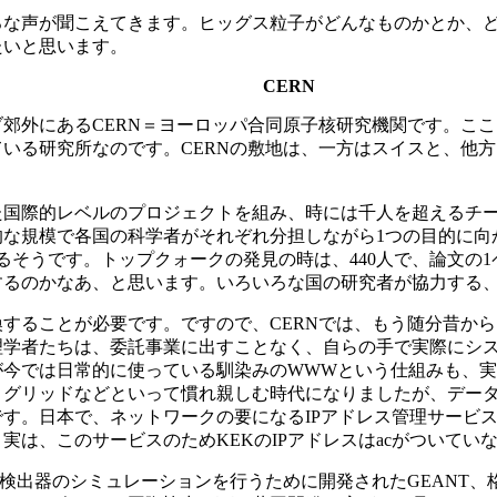
ろな声が聞こえてきます。ヒッグス粒子がどんなものかとか、
たいと思います。
CERN
郊外にあるCERN＝ヨーロッパ合同原子核研究機関です。こ
いる研究所なのです。CERNの敷地は、一方はスイスと、他
国際的レベルのプロジェクトを組み、時には千人を超えるチー
な規模で各国の科学者がそれぞれ分担しながら1つの目的に向
にもなるそうです。トップクォークの発見の時は、440人で、論文
うするのかなあ、と思います。いろいろな国の研究者が協力する
することが必要です。ですので、CERNでは、もう随分昔か
理学者たちは、委託事業に出すことなく、自らの手で実際にシ
今では日常的に使っている馴染みのWWWという仕組みも、実
トグリッドなどといって慣れ親しむ時代になりましたが、デー
す。日本で、ネットワークの要になるIPアドレス管理サービス
は、このサービスのためKEKのIPアドレスはacがついてい
子検出器のシミュレーションを行うために開発されたGEANT