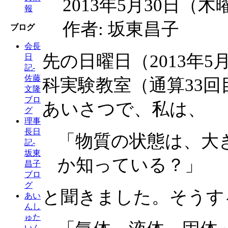
2013年5月30日（木
報
作者: 坂東昌子
ブログ
会長
先の日曜日（2013年
日
記-
佐藤
科実験教室（通算33
文隆
ブロ
あいさつで、私は、
グ
理事
長日
「物質の状態は、大
記-
坂東
か知っている？」
昌子
ブロ
グ
と聞きました。そうす
あい
んし
ゅた
いん