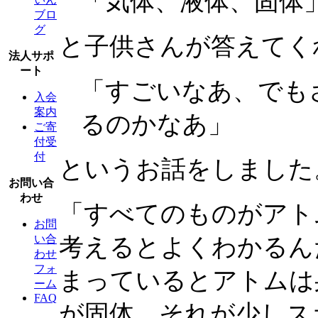
「気体、液体、固体
ブロ
グ
と子供さんが答えてく
法人サポ
ート
「すごいなあ、でも
入会
案内
るのかなあ」
ご寄
付受
付
というお話をしました
お問い合
わせ
「すべてのものがアト
お問
い合
考えるとよくわかるん
わせ
フォ
まっているとアトムは
ーム
FAQ
が固体。それが少しス