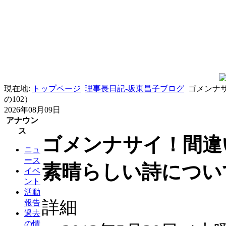
現在地:
トップページ
理事長日記-坂東昌子ブログ
ゴメンナ
の102）
2026年08月09日
アナウン
ス
ゴメンナサイ！間違
ニュ
ース
素晴らしい詩について
イベ
ント
活動
詳細
報告
過去
の情