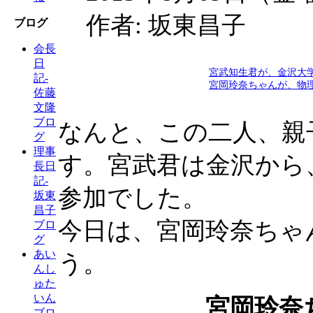
作者: 坂東昌子
ブログ
会長
日
宮武知生君が、金沢大
記-
宮岡玲奈ちゃんが、物
佐藤
文隆
ブロ
なんと、この二人、親
グ
理事
す。宮武君は金沢から
長日
記-
参加でした。
坂東
昌子
今日は、宮岡玲奈ちゃ
ブロ
グ
あい
う。
んし
ゅた
いん
宮岡玲奈
ブロ