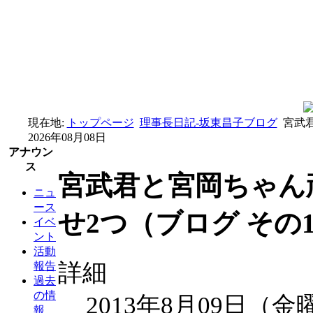
現在地:
トップページ
理事長日記-坂東昌子ブログ
宮武君
2026年08月08日
アナウン
ス
宮武君と宮岡ちゃん
ニュ
ース
せ2つ（ブログ その1
イベ
ント
活動
詳細
報告
過去
の情
2013年8月09日（金
報