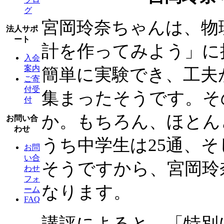
グ
宮岡玲奈ちゃんは、物理
法人サポ
ート
計を作ってみよう」に
入会
案内
簡単に実験でき、工夫
ご寄
付受
集まったそうです。その
付
か。もちろん、ほとん
お問い合
わせ
うち中学生は25通、
お問
い合
そうですから、宮岡玲
わせ
フォ
なります。
ーム
FAQ
講評によると、「特別