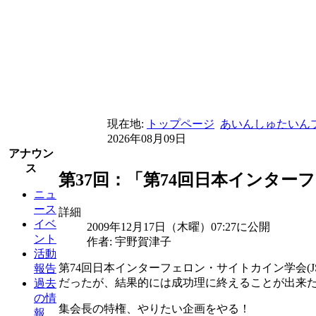
現在地:
トップページ
あいんしゅたいん
2026年08月09日
アナウン
ス
第37回：「第74回日本インターフ
ニュ
ース
詳細
イベ
2009年12月17日（木曜）07:27に公開
ント
作者: 宇野賀津子
活動
第74回日本インターフェロン・サイトカイン学会(J
報告
だったが、結果的には成功理に終えることが出来
過去
の情
集会長の特権、やりたい企画をやる！
報