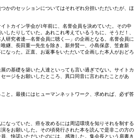
幾つかのセッションについてはそれぞれ分担いただいたが、ほ
イトカイン学会が1年前に、名誉会員を決めていた。その中
願いしたりしていた。あれこれ考えているうちに、そうだ！、
本人研究者達―名誉会員に聴く―」の企画となる。名誉会員に
口唯継、長田重一先生を除き、新井賢一、小島保彦、笠倉新
事になった。正直、お返事をいただいて企画した本人がおどろ
発展の基礎を築いた人達といっても言い過ぎでない。サイトカ
ッセージをお願いしたところ、異口同音に言われたことがあ
ること。最後にはヒューマンネットワーク、求めれば、必ず答
気になっていた、癌を攻めるには周辺環境を知りそれを制する
講演をお願いした。その頃発行された本を読んで是非この方の
全員、快諾いただいたのには、感激した。集会長という肩書き