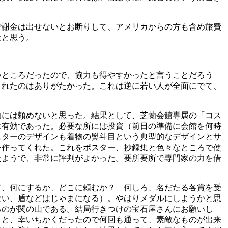
で謝金は出せないとお断りして、アメリカからの方も含め旅費
はと思う。
いところだったので、協力も得やすかったと言うことだろう
くれたのはありがたかった。これは逆に若い人が全面にでて、
的には頼めないと思った。結果として、芝蘭会館専属の「コス
に有効であった。必要な所には投資（前日の準備に会館を何時
スターのデザインも着物の熨斗目という典型的なデザインとサ
を作ってくれた。これをポスター、抄録集と色々なところで使
たようで、非常に評判がよかった。要所要所で専門家の力を借
て、何にするか、どこに頼むか？ 何しろ、名だたる各賞を受
ない、盾などはじゃまになる）。やはりメダルにしようかと思
るのが関の山である。結局行きつけの宝石屋さんにお願いし
こと、幸いちかくだったので何回も通って、素敵なものが出来