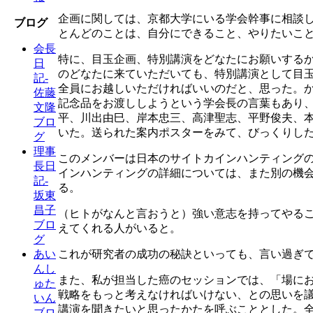
企画に関しては、京都大学にいる学会幹事に相談
ブログ
とんどのことは、自分にできること、やりたいこ
会長
特に、目玉企画、特別講演をどなたにお願いする
日
のどなたに来ていただいても、特別講演として目
記-
全員にお越しいただければいいのだと、思った。
佐藤
記念品をお渡ししようという学会長の言葉もあり、
文隆
平、川出由巳、岸本忠三、高津聖志、平野俊夫、
ブロ
いた。送られた案内ポスターをみて、びっくりし
グ
理事
このメンバーは日本のサイトカインハンティング
長日
インハンティングの詳細については、また別の機
記-
る。
坂東
昌子
（ヒトがなんと言おうと）強い意志を持ってやる
ブロ
えてくれる人がいると。
グ
これが研究者の成功の秘訣といっても、言い過ぎ
あい
んし
また、私が担当した癌のセッションでは、「場に
ゅた
戦略をもっと考えなければいけない、との思いを
いん
講演を聞きたいと思ったかたを呼ぶこととした。
ブロ