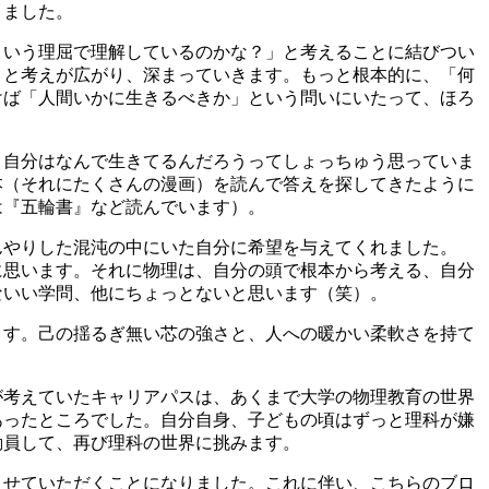
りました。
ういう理屈で理解しているのかな？」と考えることに結びつい
」と考えが広がり、深まっていきます。もっと根本的に、「何
けば「人間いかに生きるべきか」という問いにいたって、ほろ
、自分はなんで生きてるんだろうってしょっちゅう思っていま
本（それにたくさんの漫画）を読んで答えを探してきたように
は『五輪書』など読んでいます）。
んやりした混沌の中にいた自分に希望を与えてくれました。
に思います。それに物理は、自分の頭で根本から考える、自分
ないい学問、他にちょっとないと思います（笑）。
ます。己の揺るぎ無い芯の強さと、人への暖かい柔軟さを持て
が考えていたキャリアパスは、あくまで大学の物理教育の世界
あったところでした。自分自身、子どもの頃はずっと理科が嫌
動員して、再び理科の世界に挑みます。
させていただくことになりました。これに伴い、こちらのブロ