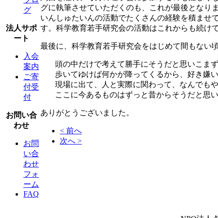
グに執筆させていただくのも、これが最後となりま
グ
いんしゅたいんの活動でたくさんの経験を積ませ
す。科学教育若手研究会の活動はこれからも続けて
法人サポ
ート
最後に、科学教育若手研究会をはじめて間もない頃
入会
頭の中だけで考えて勝手にそうだと思いこま
案内
歩いてゆけば何かが降ってくるから、好き嫌
ご寄
現場に出て、人と実際に関わって、なんでも
付受
ここに今あるものはずっと昔からそうだと思い
付
ありがとうございました。
お問い合
わせ
< 前へ
次へ >
お問
い合
わせ
フォ
ーム
FAQ