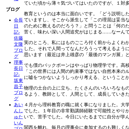
ていた頃から薄々気づいてはいたのですが、１対
ブログ
教育というのは本当に面白いです。「どう説明し
ていますし、そこから派生して「この理屈は妥当
会長
のために教えるのだろう？」と問うことは「何の
日
苦く、味わい深い人間追究がはじまる……なーん
記-
佐藤
実のところ、私にはものごころ付く前からよくわ
文隆
した。それで人間ってなんだろうって考えるよう
ブロ
思います（最近は井上雄彦の「最後のマンガ展」
グ
理事
でも僕のバックボーンはやっぱり物理学です。高
長日
「この世界には人間の約束事ではない自然本来の
記-
に嘘をつかないようしっかり考える、ということ
坂東
昌子
物理の土台の上に立ち、たくさんのいろいろなも
ブロ
るよう、教師として、人間として、成長していき
グ
４月から理科教育の職に就く事になりました。大
あい
でした。１年目の非常勤講師経験で可能性とやり
んし
いで、苦手でした。今日にいたるまでに自分が学
ゅた
いん
関西を離れ、毎月の理事会に参加するのも難しく
ブロ