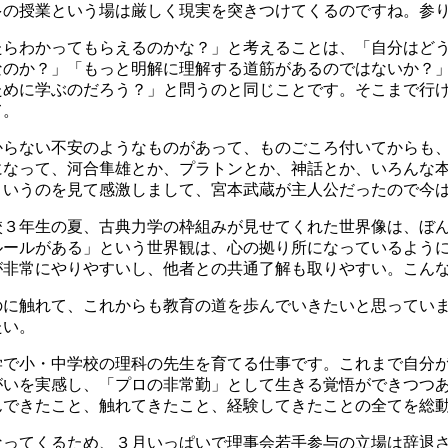
多の授業という場は厳しく現実を突きつけてくるのですね。参
たらわかってもらえるのかな？」と考えることは、「自分はど
なのか？」「もっと明解に理解する道筋があるのではないか？
ために学ぶのだろう？」と問うのと同じことです。そこまで行
て。
からない不安のようなものがあって、ものごころ付いてからも
になって、河合隼雄とか、プラトンとか、神話とか、いろんな
というのを見て感激しまして、宮本武蔵が主人公だったので今
校３年生の夏、古典力学の枠組みが見せてくれた世界像は、ぼ
ルールがある」という世界観は、心の拠り所になっているよう
が非常にやりやすいし、他者との共通了解も取りやすい。こん
のに触れて、これからも教育の道を歩んでいきたいと思ってい
たい。
学で小・中学校の理科の先生を育てる仕事です。これまで自分
がいを実感し、「プロの非常勤」として生きる覚悟ができつつ
んできたこと、触れてきたこと、経験してきたことの全てを総
なってくるため、３月いっぱいで理事会若手参与の立場は辞退