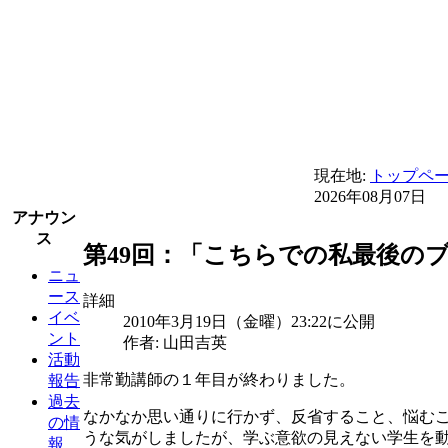
現在地:
トップペ
2026年08月07日
アナウン
ス
第49回：「こちらでの私最後のブ
ニュ
ース
詳細
イベ
2010年3月19日（金曜）23:22に公開
ント
作者: 山田吉英
活動
非常勤講師の１年目が終わりました。
報告
過去
なかなか思い通りに行かず、反省すること、悩む
の情
うな気がしましたが、学ぶ意欲の見えない学生を
報