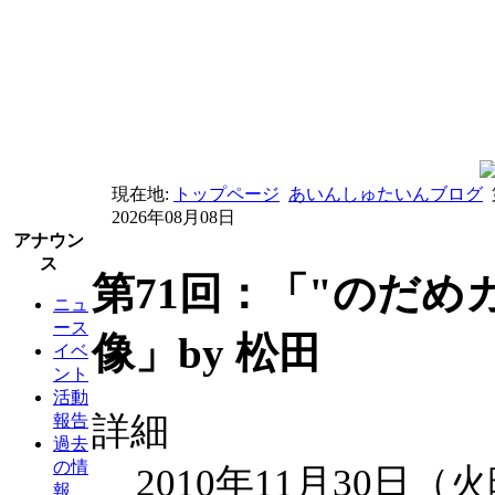
現在地:
トップページ
あいんしゅたいんブログ
2026年08月08日
アナウン
ス
第71回：「"のだめ
ニュ
ース
像」by 松田
イベ
ント
活動
詳細
報告
過去
の情
2010年11月30日（
報