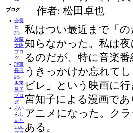
作者: 松田卓也
ブログ
会長
私はつい最近まで「の
日
記-
佐藤
知らなかった。私は夜に
文隆
ブロ
るのだが、特に音楽番
グ
理事
うきっかけか忘れてし
長日
記-
ビレ」という映画に行
坂東
昌子
ブロ
宮知子による漫画であ
グ
あい
アニメになった。クラ
んし
ゅた
ある。
いん
ブロ