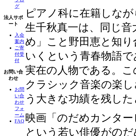
グ
ピアノ科に在籍しなが
法人サポ
ート
生千秋真一は、同じ音
入会
め」こと野田恵と知り
案内
ご寄
いくという青春物語で
付受
付
実在の人物である。こ
お問い合
わせ
クラシック音楽の楽し
お問
う大きな功績を残した
い合
わせ
フォ
映画「のだめカンター
ーム
FAQ
という若い俳優がのだ