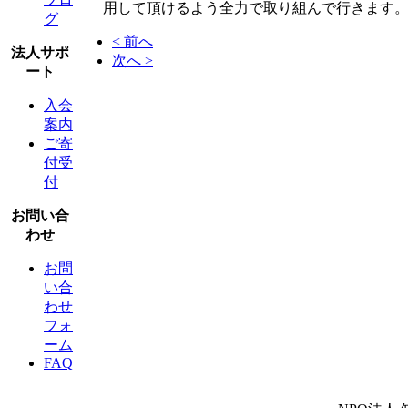
用して頂けるよう全力で取り組んで行きます
グ
< 前へ
法人サポ
次へ >
ート
入会
案内
ご寄
付受
付
お問い合
わせ
お問
い合
わせ
フォ
ーム
FAQ