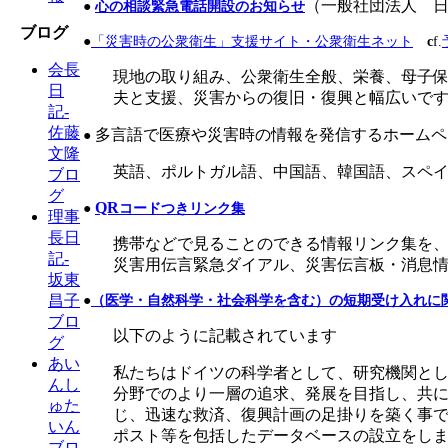
（一般社団法人 
●
心の相談緊急電話開設のお知らせ
ブログ
●
「災害時の公衆衛生」支援サイト・公衆衛生ネット
c
f.
会長
現地の取り組み、公衆衛生全般、栄養、母子保
日
夫と支援、災害からの復旧・復興と幅広いで
記-
佐藤
多言語で医療や災害時の情報を発信するホームペ
●
文隆
英語、ポルトガル語、中国語、韓国語、スペ
ブロ
グ
QR
●
コードつきリンク集
理事
長日
携帯などで見ることのできる情報リンク集を、
記-
災害用伝言緊急ダイアル、災害伝言板・消息
坂東
昌子
●
（医学・自然科学・社会科学を含む）の短期受け入れに
ブロ
以下のように記載されています
グ
あい
私たちはドイツの科学者として、研究機関と
んし
分野でのより一層の追求、発展を目指し、共
ゅた
じ、迅速な救済、復興計画の足掛りを築く事
いん
ポスト等を包括したデータベースの設立をし
ブロ