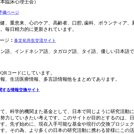
日本臨床心理士会）
予備ページ
健、重患来、心のケア、高齢者、口腔､歯科、ボランティア、
す。毎日精力的に更新されています。
ージ
：
多文化共生交流サイト
イン語、インドネシア語、タガログ語、タイ語、優しい日本語
QRコードにしています。
情報、生活医療情報、多言語情報他をまとめてあります。
関する情報交換サイト
して、科学的機関また基金として、日本で同じように研究活動
に努力していきたい考えです。このサイトが目的とするのは、
です。先ず始めに、現在入手可能な基金や現行の交換プロジェ
ます。その為、より多くの日本の研究活動に携わる皆様にこの