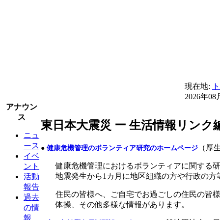
現在地:
ト
2026年08
アナウン
ス
東日本大震災 ー 生活情報リンク
ニュ
ース
（厚
●
健康危機管理のボランティア研究のホームページ
イベ
健康危機管理におけるボランティアに関する
ント
地震発生から1カ月に地区組織の方や行政の方
活動
報告
住民の皆様へ、ご自宅でお過ごしの住民の皆
過去
体操、その他多様な情報があります。
の情
報