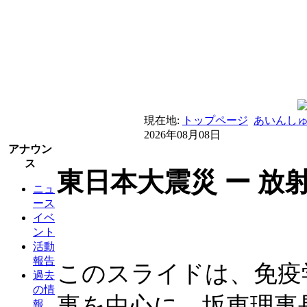
現在地:
トップページ
あいんし
2026年08月08日
アナウン
ス
東日本大震災 ー 放
ニュ
ース
イベ
ント
活動
報告
このスライドは、免疫
過去
の情
事を中心に、坂東理事
報