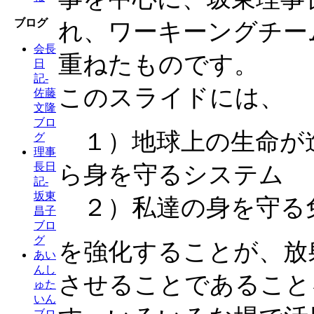
ブログ
れ、ワーキーングチー
会長
重ねたものです。
日
記-
このスライドには、
佐藤
文隆
ブロ
１）地球上の生命が
グ
理事
長日
ら身を守るシステム
記-
坂東
２）私達の身を守る
昌子
ブロ
グ
を強化することが、放
あい
んし
させることであること
ゅた
いん
ブロ