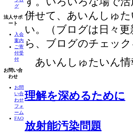
す。いろいろな場で活
グ
併せて、あいんしゅた
法人サポ
ート
い。（ブログは日々更
入会
ら、ブログのチェック
案内
ご寄
付受
あいんしゅたいん情
付
お問い合
わせ
お問
理解を深めるために
い合
わせ
フォ
ーム
FAQ
放射能汚染問題