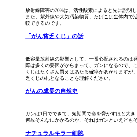
放射線障害の70%は、活性酸素によると先に説明
また、紫外線や大気汚染物質、たばこは生体内で活
較できるのです。
「がん貧乏くじ」の話
低容量放射線の影響として、一番心配されるのは
際は多くの要因がからまって、ガンになるので、
くじはたくさん買えばあたる確率があがりますが
乏くじの札となることを理解ください。
がんの成長の自然史
ガンは1日でできて、短期間で命を脅かすほと大き
何故そんなにかかるのか、それはガンといえども
ナチュラルキラー細胞