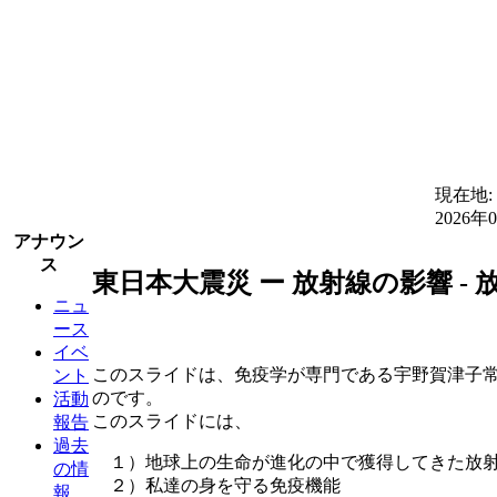
現在地:
2026年
アナウン
ス
東日本大震災 ー 放射線の影響 - 
ニュ
ース
イベ
このスライドは、免疫学が専門である宇野賀津子
ント
のです。
活動
このスライドには、
報告
過去
１）地球上の生命が進化の中で獲得してきた放射
の情
２）私達の身を守る免疫機能
報