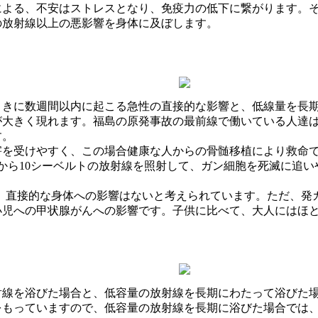
による、不安はストレスとなり、免疫力の低下に繋がります。
の放射線以上の悪影響を身体に及ぼします。
ときに数週間以内に起こる急性の直接的な影響と、低線量を長
が大きく現れます。福島の原発事故の最前線で働いている人達
す。
害を受けやすく、この場合健康な人からの骨髄移植により救命
から10シーベルトの放射線を照射して、ガン細胞を死滅に追
では、直接的な身体への影響はないと考えられています。ただ、
小児への甲状腺がんへの影響です。子供に比べて、大人にはほ
射線を浴びた場合と、低容量の放射線を長期にわたって浴びた
をもっていますので、低容量の放射線を長期に浴びた場合では