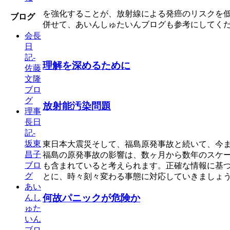
を強化することが、放射線による発癌のリスクを
ブログ
併せて、あいんしゅたいんブログも参考にしてく
会長
日
記-
理解を深めるために
佐藤
文隆
ブロ
グ
放射能汚染問題
理事
長日
記-
坂東
東日本大震災そして、福島原発事故と続いて、今
昌子
福島の原発事故の影響は、数ヶ月から数年のスケ
ブロ
も含まれていると考えられます。正確な情報に基
グ
とに、時々刻々変わる事態に対応していきましょ
あい
何故パニックが危険か
んし
ゅた
いん
ブロ