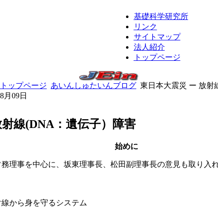
基礎科学研究所
リンク
サイトマップ
法人紹介
トップページ
トップページ
あいんしゅたいんブログ
東日本大震災 ー 放射
08月09日
放射線(DNA：遺伝子）障害
始めに
常務理事を中心に、坂東理事長、松田副理事長の意見も取り入
線から身を守るシステム