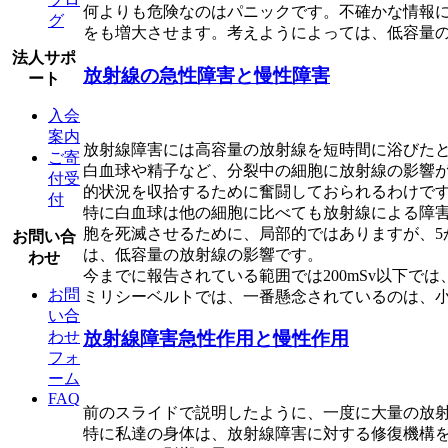
何よりも危険なのはパニックです。不確かな情報
グ
をも増大させます。考えようによっては、低容量
法人サポ
放射線の急性障害と慢性障害
ート
入会
案内
放射線障害には高容量の放射線を短時間に浴びた
ご寄
白血球や精子など、分裂中の細胞に放射線の影響
付受
的状況を収拾するために奮闘しておられるわけで
付
特に白血球は他の細胞に比べても放射線による障
胞を死滅させるために、局部的ではありますが、5
お問い合
は、低容量の放射線の影響です。
わせ
今までに報告されている範囲では200mSv以下
お問
ミリシーベルトでは、一番懸念されているのは、
い合
わせ
放射線障害急性作用と慢性作用
フォ
ーム
FAQ
前のスライドで説明したように、一度に大量の放
特に私達の身体は、放射線障害に対する修復機構