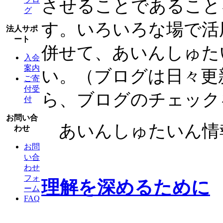
させることであること
グ
す。いろいろな場で活
法人サポ
ート
併せて、あいんしゅた
入会
案内
い。（ブログは日々更
ご寄
付受
ら、ブログのチェック
付
お問い合
あいんしゅたいん情
わせ
お問
い合
わせ
フォ
理解を深めるために
ーム
FAQ