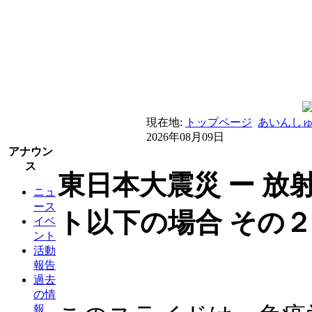
現在地:
トップページ
あいんし
2026年08月09日
アナウン
ス
東日本大震災 ー 放射
ニュ
ース
ト以下の場合 その２
イベ
ント
活動
報告
過去
の情
報