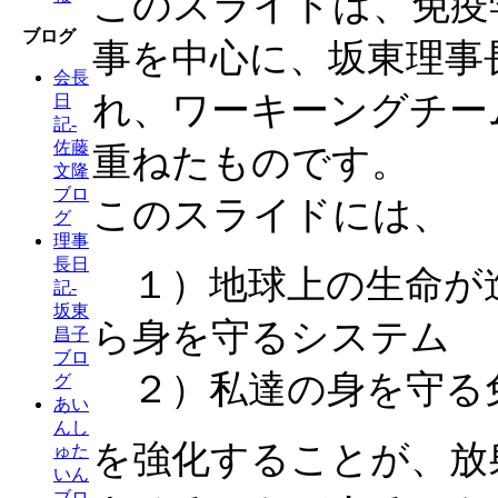
このスライドは、免疫
ブログ
事を中心に、坂東理事
会長
れ、ワーキーングチー
日
記-
佐藤
重ねたものです。
文隆
ブロ
このスライドには、
グ
理事
長日
１）地球上の生命が
記-
坂東
ら身を守るシステム
昌子
ブロ
２）私達の身を守る
グ
あい
んし
を強化することが、放
ゅた
いん
ブロ