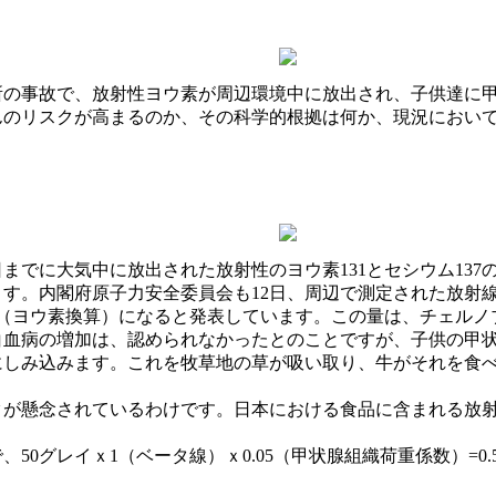
所の事故で、放射性ヨウ素が周辺環境中に放出され、子供達に
んのリスクが高まるのか、その科学的根拠は何か、現況におい
2日までに大気中に放出された放射性のヨウ素131とセシウム1
ます。内閣府原子力安全委員会も12日、周辺で測定された放射
クレル（ヨウ素換算）になると発表しています。この量は、チェル
白血病の増加は、認められなかったとのことですが、子供の甲
にしみ込みます。これを牧草地の草が吸い取り、牛がそれを食
が懸念されているわけです。日本における食品に含まれる放射性
50グレイｘ1（ベータ線）ｘ0.05（甲状腺組織荷重係数）=0