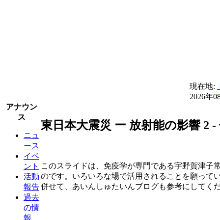
現在地:
2026年0
アナウン
ス
東日本大震災 ー 放射能の影響 2
ニュ
ース
イベ
このスライドは、免疫学が専門である宇野賀津子
ント
のです。いろいろな場で活用されることを願って
活動
併せて、あいんしゅたいんブログも参考にしてく
報告
過去
の情
報