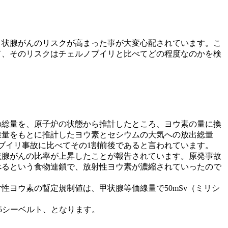
甲状腺がんのリスクが高まった事が大変心配されています。こ
て、そのリスクはチェルノブイリと比べてどの程度なのかを検
37の総量を、原子炉の状態から推計したところ、ヨウ素の量に換
線量をもとに推計したヨウ素とセシウムの大気への放出総量
ノブイリ事故に比べてその1割前後であると言われています。
状腺がんの比率が上昇したことが報告されています。原発事故
べるという食物連鎖で、放射性ヨウ素が濃縮されていったので
ヨウ素の暫定規制値は、甲状腺等価線量で50mSv（ミリシ
.5シーベルト、となります。