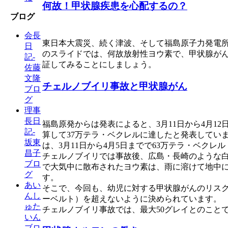
何故！甲状腺疾患を心配するの？
ブログ
会長
東日本大震災、続く津波、そして福島原子力発電
日
のスライドでは、何故放射性ヨウ素で、甲状腺が
記-
証してみることにしましょう。
佐藤
文隆
チェルノブイリ事故と甲状腺がん
ブロ
グ
理事
長日
福島原発からは発表によると、3月11日から4月1
記-
算して37万テラ・ベクレルに達したと発表してい
坂東
は、3月11日から4月5日までで63万テラ・ベ
昌子
チェルノブイリでは事故後、広島・長崎のような
ブロ
で大気中に散布されたヨウ素は、雨に溶けて地中
グ
す。
あい
そこで、今回も、幼児に対する甲状腺がんのリスク
んし
ーベルト）を超えないように決められています。
ゅた
チェルノブイリ事故では、最大50グレイとのことで、
いん
ブロ