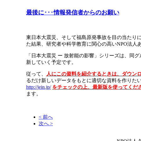
最後に･･･情報発信者からのお願い
東日本大震災、そして福島原発事故を目の当たり
た結果、研究者や科学教育に関心の高いNPO法人
「日本大震災 ー 放射能の影響」シリーズは、同
新していく予定です。
従って、
人にこの資料を紹介するときは、ダウン
るだけ新しいデータをもとに適切な資料を作りた
http://jein.jp/
をチェックの上、最新版を使ってくだ
ます。
< 前へ
次へ >