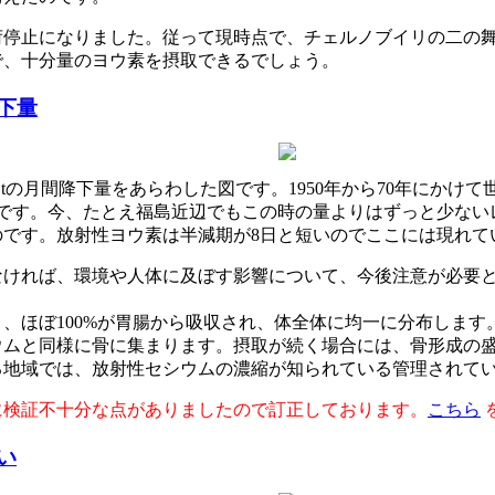
荷停止になりました。従って現時点で、チェルノブイリの二の
で、十分量のヨウ素を摂取できるでしょう。
下量
,Stの月間降下量をあらわした図です。1950年から70年に
のです。今、たとえ福島近辺でもこの時の量よりはずっと少ない
です。放射性ヨウ素は半減期が8日と短いのでここには現れて
なければ、環境や人体に及ぼす影響について、今後注意が必要
、ほぼ100%が胃腸から吸収され、体全体に均一に分布します
ウムと同様に骨に集まります。摂取が続く場合には、骨形成の
る地域では、放射性セシウムの濃縮が知られている管理されて
に検証不十分な点がありましたので訂正しております。
こちら
い