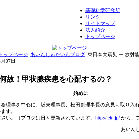
基礎科学研究所
リンク
サイトマップ
法人紹介
トップページ
トップページ
あいんしゅたいんブログ
東日本大震災 ー 放射能
8月07日
 - 何故！甲状腺疾患を心配するの？
始めに
常務理事を中心に、坂東理事長、松田副理事長の意見も取り入
います。
ださい。（ブログは日々更新されています。
http://jein.jp/
から、
あいん