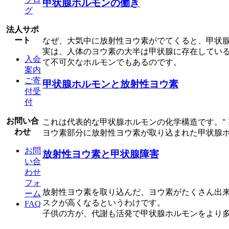
甲状腺ホルモンの働き
グ
法人サポ
ート
なぜ、大気中に放射性ヨウ素がでてくると、甲状
実は、人体のヨウ素の大半は甲状腺に存在してい
入会
て不可欠なホルモンでもあるのです。
案内
ご寄
甲状腺ホルモンと放射性ヨウ素
付受
付
お問い合
これは代表的な甲状腺ホルモンの化学構造です。" 
わせ
ヨウ素部分に放射性ヨウ素が取り込まれた甲状腺
お問
放射性ヨウ素と甲状腺障害
い合
わせ
フォ
放射性ヨウ素を取り込んだ、ヨウ素がたくさん出
ーム
スクが高くなるというわけです。
FAQ
子供の方が、代謝も活発で甲状腺ホルモンをより