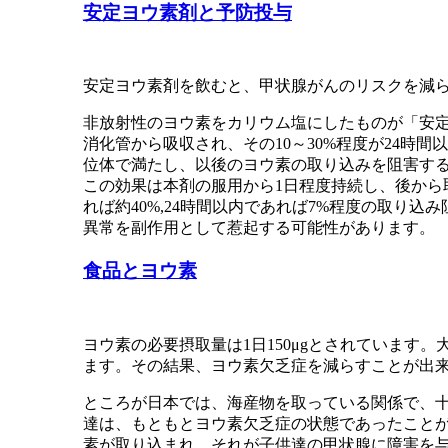
安定ヨウ素剤と予防投与
安定ヨウ素剤を飲むと、甲状腺がんのリスクを減
非放射性のヨウ素をカリウム塩にしたものが「安定
消化管から吸収され、その10～30%程度が24
位体で満たし、以後のヨウ素の取り込みを阻害す
この効果は本剤の服用から1日程度持続し、後から
れば約40%,24時間以内であれば7%程度の取
異常を副作用として惹起する可能性があります。
食品とヨウ素
ヨウ素の必要摂取量は1日150μgとされていま
ます。その結果、ヨウ素欠乏症を減らすことが出
ところが日本では、海産物を取っている関係で、
達は、もともとヨウ素欠乏症の状態であったこと
素が取り込まれ、それが子供達の甲状腺に障害を