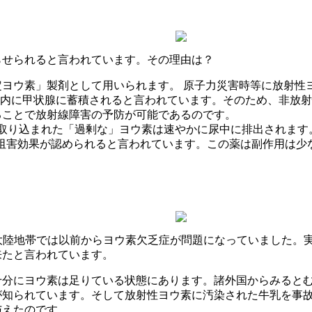
らせられると言われています。その理由は？
ヨウ素」製剤として用いられます。 原子力災害時等に放射性
時間以内に甲状腺に蓄積されると言われています。そのため、非
ることで放射線障害の予防が可能であるのです。
取り込まれた「過剰な」ヨウ素は速やかに尿中に排出されます
り込み阻害効果が認められると言われています。この薬は副作用は
す。大陸地帯では以前からヨウ素欠乏症が問題になっていました
来たと言われています。
十分にヨウ素は足りている状態にあります。諸外国からみると
が知られています。そして放射性ヨウ素に汚染された牛乳を事
与えたのです。