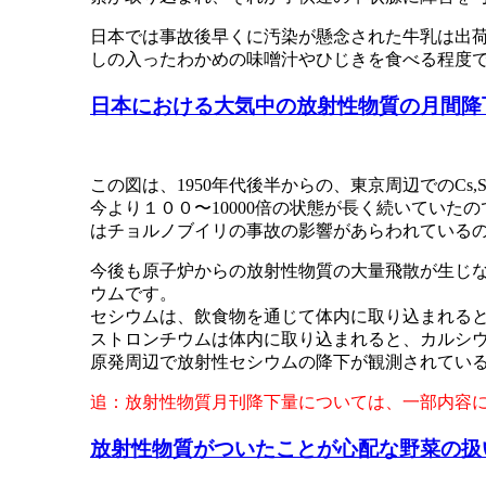
日本では事故後早くに汚染が懸念された牛乳は出
しの入ったわかめの味噌汁やひじきを食べる程度
日本における大気中の放射性物質の月間降
この図は、1950年代後半からの、東京周辺でのCs
今より１００〜10000倍の状態が長く続いていた
はチョルノブイリの事故の影響があらわれているの
今後も原子炉からの放射性物質の大量飛散が生じ
ウムです。
セシウムは、飲食物を通じて体内に取り込まれると
ストロンチウムは体内に取り込まれると、カルシ
原発周辺で放射性セシウムの降下が観測されてい
追：放射性物質月刊降下量については、一部内容
放射性物質がついたことが心配な野菜の扱